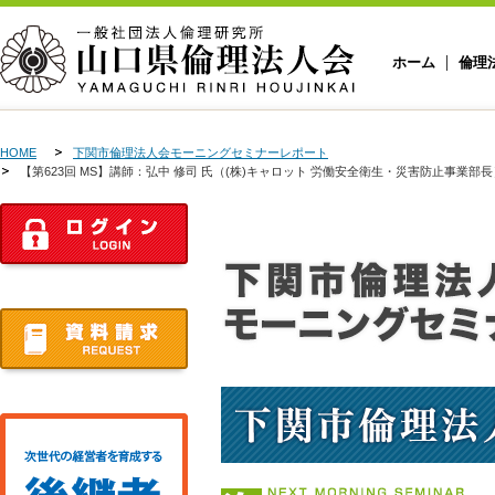
ホーム
倫理
HOME
下関市倫理法人会モーニングセミナーレポート
【第623回 MS】講師：弘中 修司 氏（(株)キャロット 労働安全衛生・災害防止事