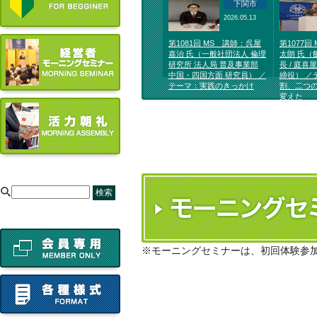
下関市
2026.05.13
第1081回 MS 講師：呉屋
第1077回
嘉治 氏（一般社団法人 倫理
太朗 氏（
研究所 法人局 普及事業部
長 / 庭喜
中国・四国方面 研究員） ／
締役） ／
テーマ：実践のきっかけ
割、二つ
変えた
[
※モーニングセミナーは、初回体験参