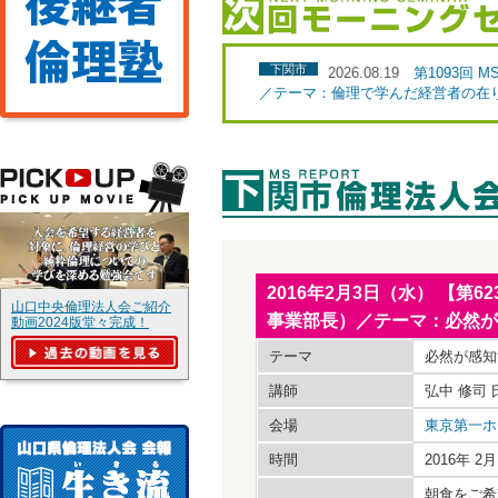
下関市
2026.08.19
第1093回
／テーマ：倫理で学んだ経営者の在
2016年2月3日（水） 【第
山口中央倫理法人会ご紹介
事業部長）／テーマ：必然が
動画2024版堂々完成！
テーマ
必然が感知
講師
弘中 修司
会場
東京第一ホ
時間
2016年 
朝食をご希