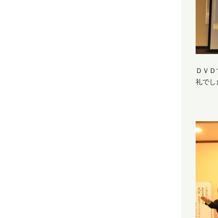
ＤＶＤ
礼でし