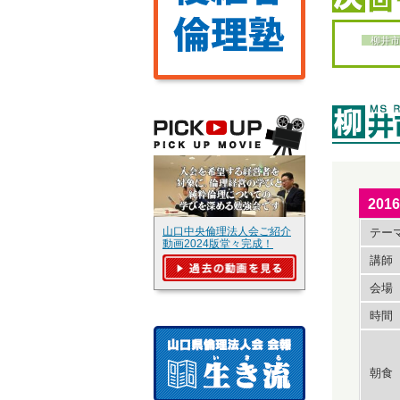
柳井市
20
山口中央倫理法人会ご紹介
テー
動画2024版堂々完成！
講師
会場
時間
朝食