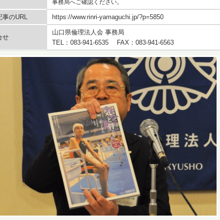
事務局へご確認ください。
事のURL
https://www.rinri-yamaguchi.jp/?p=5850
山口県倫理法人会 事務局
合せ
TEL：083-941-6535 FAX：083-941-6563