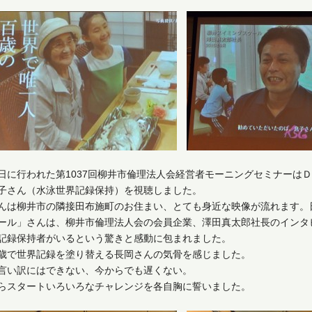
日に行われた第1037回柳井市倫理法人会経営者モーニングセミナーは
子さん（水泳世界記録保持）を視聴しました。
んは柳井市の隣接田布施町のお住まい、とても身近な映像が流れます。
ール」さんは、柳井市倫理法人会の会員企業、澤田真太郎社長のインタ
記録保持者がいるという驚きと感動に包まれました。
歳で世界記録を塗り替える長岡さんの気骨を感じました。
言い訳にはできない、今からでも遅くない。
らスタートいろいろなチャレンジを各自胸に誓いました。