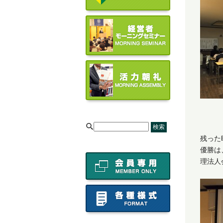
[
残った
優勝は
理法人