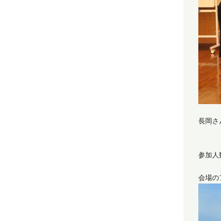
長岡さ
参加人
会場の