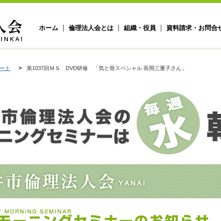
ホーム
倫理法人会とは
組織・役員
資料請求・お問合
ート
第1037回ＭＳ DVD研修 「気と骨スペシャル 長岡三重子さん」