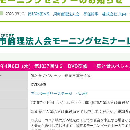
2026.08.12
第1524回MS 周南倫理法人会 専任幹事 株式会社 九内
16年4月6日（水） 第1037回ＭＳ DVD研修 「気と骨スペシ
マ
気と骨スペシャル 長岡三重子さん
DVD研修
アニバーサリーステージ ベルゼ
2016年4月6日（水）6：00～7：00 (参加希望の方は事
朝食をご希望の方は事務局までお申し出ください。※朝食
※現在、コロナ禍のため地域によって朝食会を中止する場合が
人会から送付しております「経営者モーニングセミナーのご案