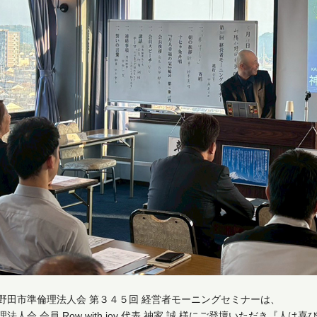
野田市準倫理法人会 第３４５回 経営者モーニングセミナーは、
理法人会 会員 Row with joy 代表 神家 誠 様にご登壇いただき『