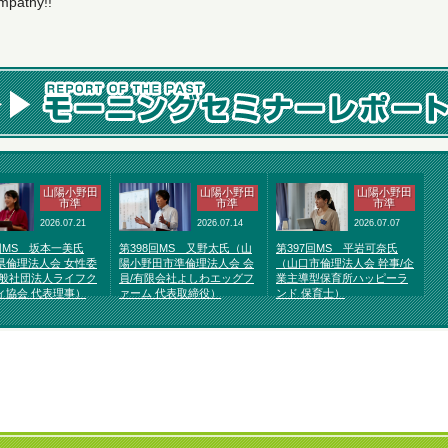
mpathy!!
山陽小野田
山陽小野田
山陽小野田
市準
市準
市準
2026.07.21
2026.07.14
2026.07.07
回MS 坂本一美氏
第398回MS 又野太氏（山
第397回MS 平岩可奈氏
県倫理法人会 女性委
陽小野田市準倫理法人会 会
（山口市倫理法人会 幹事/企
一般社団法人ライフク
員/有限会社よしわエッグフ
業主導型保育所ハッピーラ
ィ協会 代表理事）
ァーム 代表取締役）
ンド 保育士）