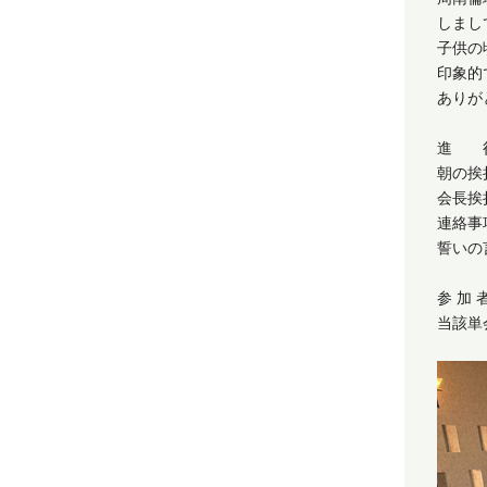
しまし
子供の
印象的
ありが
進 
朝の
会長
連絡
誓いの
参 加
当該単