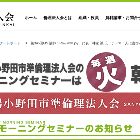
ホーム
倫理法人会とは
組織・役員
資料請求・お問合
ナーレポート
第345回MS 講師：Row with joy 代表 神家 誠 氏 テーマ：人