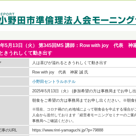
25年5月13日（火） 第345回MS 講師：Row with joy 代
ときうれしくて動き出す
マ
人は喜びが溢れるときうれしくて動き出す
Row with joy 代表 神家 誠 氏
小野田セントラルホテル
2025年5月13日（火） (参加希望の方は事務局までお申し
朝食をご希望の方は事務局までお申し出ください。※朝食
※現在、コロナ禍のため地域によって朝食会を中止する場合が
人会から送付しております「経営者モーニングセミナーのご案
事務局へご確認ください。
事のURL
https://www.rinri-yamaguchi.jp/?p=79888