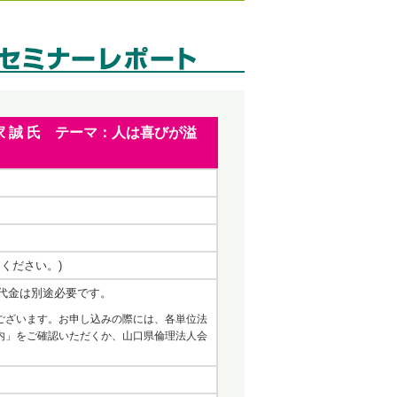
表 神家 誠 氏 テーマ：人は喜びが溢
出ください。)
代金は別途必要です。
ございます。お申し込みの際には、各単位法
内」をご確認いただくか、山口県倫理法人会