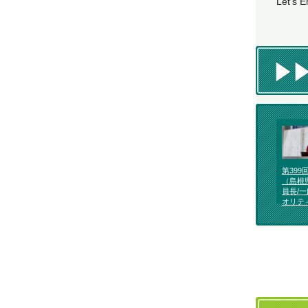
Let’s E
第399
（島根
員長/
オリテ