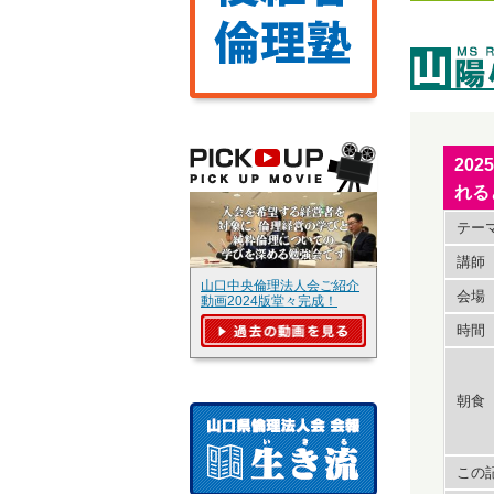
20
れる
テー
講師
山口中央倫理法人会ご紹介
会場
動画2024版堂々完成！
時間
朝食
この記