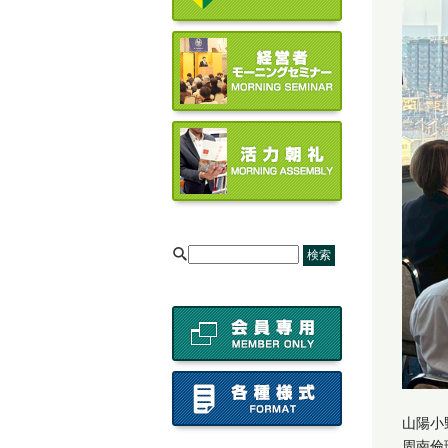
[
山陽小
周南倫