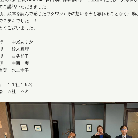
てご講話いただきました。
頃、絵本を読んで感じたワクワク♪ その想いを今も忘れることなく活動
でステキでした！！
とうございました。
行 中尾あすか
挨拶 鈴木真理
挨拶 古谷郁子
事項 中西一実
言葉 水上幸子
 者 １１社１６名
会 ５社１０名