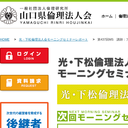
ホーム
倫理
HOME
光・下松倫理法人会モーニングセミナーレポート
第437回MS 講師