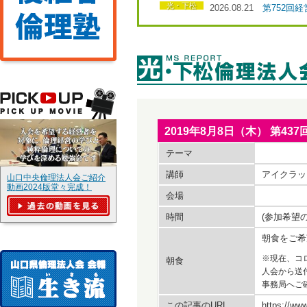
光・下松
2026.08.21
第752回
2019年8月8日（木） 第4
テーマ
講師
アイクラッ
山口中央倫理法人会ご紹介
動画2024版堂々完成！
会場
時間
(参加希望
朝食をご希
※現在、コ
朝食
人会から送
事務局へご
この記事のURL
https://www