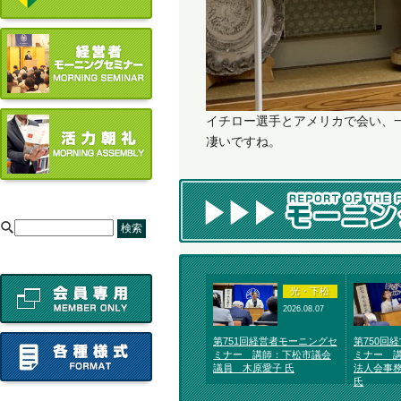
イチロー選手とアメリカで会い、
凄いですね。
[
光・下松
2026.08.07
第751回経営者モーニングセ
第750回
ミナー 講師：下松市議会
ミナー 
議員 木原愛子 氏
法人会事
氏