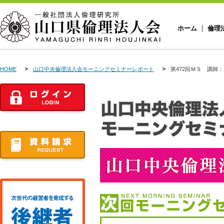
ホーム
倫理
HOME
山口中央倫理法人会モーニングセミナーレポート
第472回ＭＳ 講師