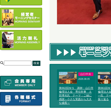
[
山口中央
2026.08.05
第662回ＭＳ 講師：山口市
第661回
倫理法人会 専任幹事 土
倫理法人
田博光氏 テーマ：ご縁に
一氏 テ
感謝～小さな実践から大き
振り返る
な成長～