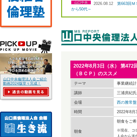
山口中央
2026.08.12
第663回
から50代～
2022年8月3日（水） 第
（ＢＣＰ）のススメ
山口中央倫理法人会ご紹介
テーマ
事業継続計
動画2024版堂々完成！
講師
三浦房紀氏
会場
西の雅常盤
時間
2022年8
朝食をご希
※現在、コ
朝食
人会から送