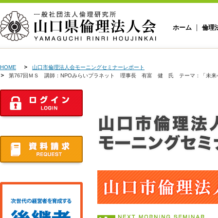
ホーム
倫理
HOME
山口市倫理法人会モーニングセミナーレポート
第767回ＭＳ 講師：NPOみらいプラネット 理事長 有富 健 氏 テーマ：「未