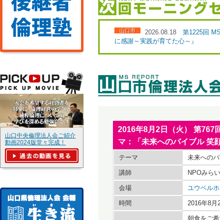
山口市
2026.08.18
第1225回
に感謝～実践が育てた心～』
2016年8月2日（火） 第
山口中央倫理法人会ご紹介
マ：「未来へのバイブル 笑
動画2024版堂々完成！
テーマ
未来へのバ
講師
NPOみら
会場
ユウベルホ
時間
2016年8
朝食をご希