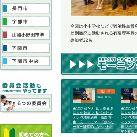
今回は小中学校などで難治性血管
差別撤廃に活動される有富理事長
参加者22名
山口市
2026.08.05
第1224回 MS 山口市倫理
第1223回
法人会 幹事 ／ 株式会社ア
法人会 幹
オン 代表取締役 高森 直
ンク 代表
也 氏 テーマ：『僕がリ
ィックサロ
ーダー研究家になったわけ
邉 紀子 
』
母を看送っ