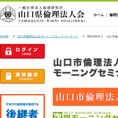
ホーム
倫理
HOME
山口市倫理法人会モーニングセミナーレポート
第826回ＭＳ 山口