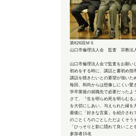
第
826
回ＭＳ
山口市倫理法人会 監査 宗教法
山口市倫理法人会で監査をお願い
初めをする時に、講話と書初め指
講話を聴きたいとの要望が強いた
毎回、和尚からは想像しにくい驚
学卒業後の就職先で必要だったよ
さて、『生を明らめ死を明らむる
を大切にしあい、与えられた縁を
最後に「好きな言葉」を紹介され
のごとくろのごとしただよくそう
「ひっそりと影に隠れて良いこと
参加者15名