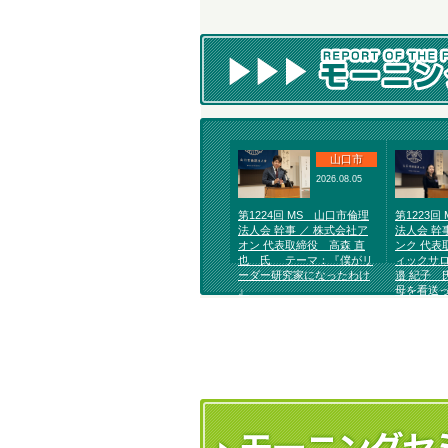
山口市
2026.08.05
第1224回 MS 山口市倫理
第1223回
法人会 幹事 ／ 株式会社ア
法人会 幹
オン 代表取締役 高森 直
ンク 代表
也 氏 テーマ：『僕がリ
ィックサロ
ーダー研究家になったわけ
邉 紀子 
』
母を看送っ