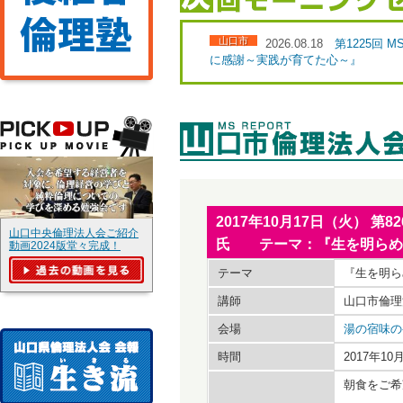
山口市
2026.08.18
第1225回
に感謝～実践が育てた心～』
2017年10月17日（火）
山口中央倫理法人会ご紹介
氏 テーマ：『生を明らめ
動画2024版堂々完成！
テーマ
『生を明ら
講師
山口市倫理
会場
湯の宿味の
時間
2017年1
朝食をご希