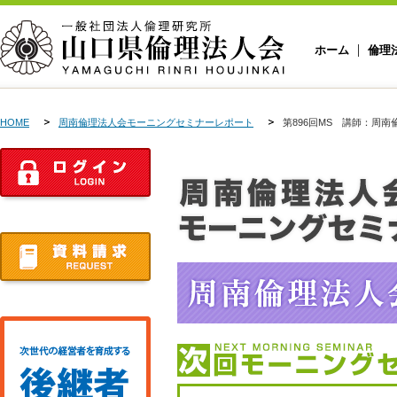
ホーム
倫理
HOME
周南倫理法人会モーニングセミナーレポート
第896回MS 講師：周