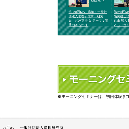
2026.06.16
第938回MS 講師：一般社
第935回
団法人倫理研究所 研究
険労務士法
員 呉屋嘉治 氏 テーマ：実
丸山 智大
践のきっかけ
とスリラ
※モーニングセミナーは、初回体験参