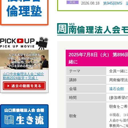
周南
2026.08.18
第945回MS
2025年7月8日（火） 第
緒に
テーマ
全員一緒に
山口中央倫理法人会ご紹介
動画2024版堂々完成！
講師
周南倫理法
会場
遠石会館
時間
(参加希望
朝食をご希
※現在、コ
朝食
人会から送
事務局へご