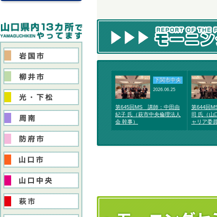
下関市中央
2026.06.25
第645回MS 講師：中田由
第644回
紀子 氏（萩市中央倫理法人
司 氏（山
会 幹事）
ャリア委