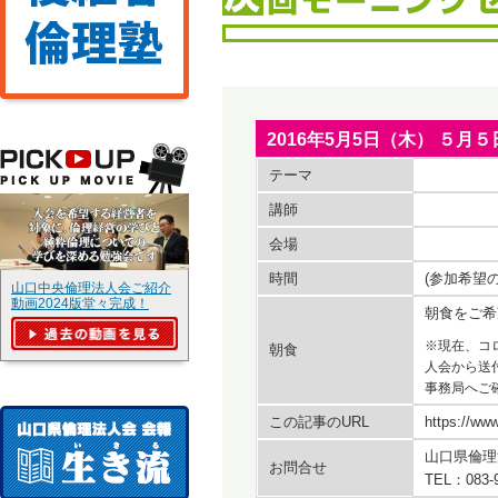
2016年5月5日（木） ５
テーマ
講師
会場
時間
(参加希望
山口中央倫理法人会ご紹介
動画2024版堂々完成！
朝食をご希
※現在、コ
朝食
人会から送
事務局へご
この記事のURL
https://www
山口県倫理
お問合せ
TEL：083-