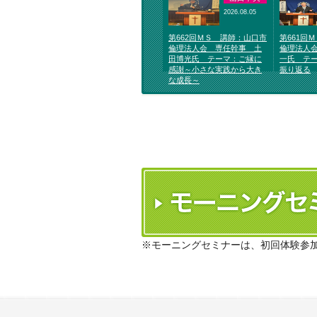
2026.08.05
第662回ＭＳ 講師：山口市
第661回
倫理法人会 専任幹事 土
倫理法人
田博光氏 テーマ：ご縁に
一氏 テ
感謝～小さな実践から大き
振り返る
な成長～
※モーニングセミナーは、初回体験参