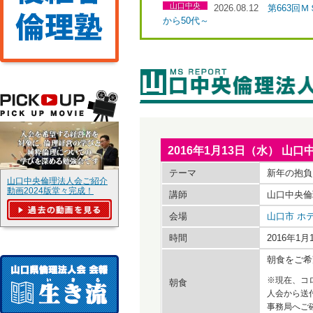
山口中央
2026.08.12
第663回
から50代～
2016年1月13日（水） 
テーマ
新年の抱負
山口中央倫理法人会ご紹介
動画2024版堂々完成！
講師
山口中央倫
会場
山口市 ホ
時間
2016年1
朝食をご希
※現在、コ
朝食
人会から送
事務局へご