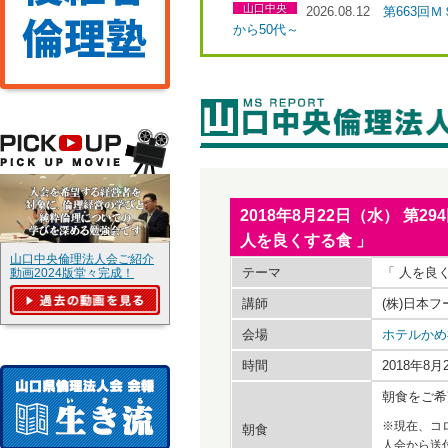
山口中央
2026.08.12
第663回
から50代～
2018年8月22日（水） 第
人を良くする食 」
山口中央倫理法人会ご紹介
テーマ
「 人を良
動画2024版堂々完成！
講師
(株)日本
会場
ホテルかめ
時間
2018年8
朝食をご希
※現在、コ
朝食
人会から送