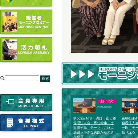
[
山口中央
2026.08.05
第662回ＭＳ 講師：山口市
第661回
倫理法人会 専任幹事 土
倫理法人
田博光氏 テーマ：ご縁に
一氏 テ
感謝～小さな実践から大き
振り返る
な成長～