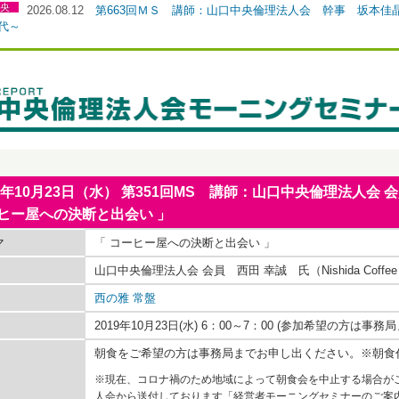
央
2026.08.12
第663回ＭＳ 講師：山口中央倫理法人会 幹事 坂本佳
0代～
19年10月23日（水） 第351回MS 講師：山口中央倫理法人会
ヒー屋への決断と出会い 」
マ
「 コーヒー屋への決断と出会い 」
山口中央倫理法人会 会員 西田 幸誠 氏（Nishida Coffe
西の雅 常盤
2019年10月23日(水) 6：00～7：00 (参加希望の方は
朝食をご希望の方は事務局までお申し出ください。※朝食
※現在、コロナ禍のため地域によって朝食会を中止する場合が
人会から送付しております「経営者モーニングセミナーのご案