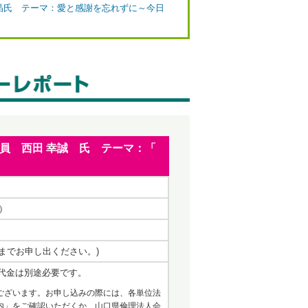
晶氏 テーマ：愛と感謝を忘れずに～今日
 会員 西田 幸誠 氏 テーマ：「
e）
事務局までお申し出ください。)
代金は別途必要です。
ございます。お申し込みの際には、各単位法
内」をご確認いただくか、山口県倫理法人会