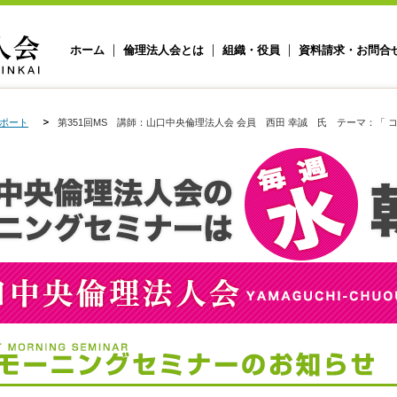
ホーム
倫理法人会とは
組織・役員
資料請求・お問合
ポート
第351回MS 講師：山口中央倫理法人会 会員 西田 幸誠 氏 テーマ：「 