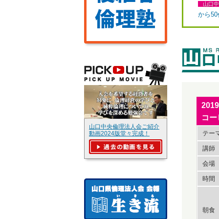
山口中
から5
20
コー
山口中央倫理法人会ご紹介
テー
動画2024版堂々完成！
講師
会場
時間
朝食