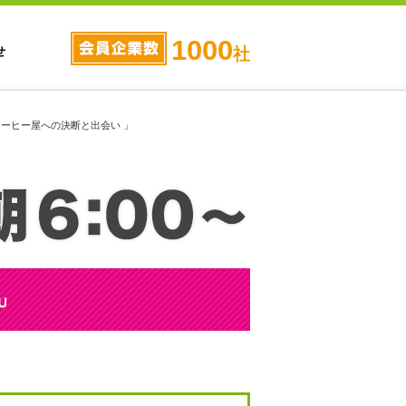
1000
せ
社
コーヒー屋への決断と出会い 」