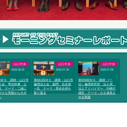
山口中央
山口中央
山口中央
2026.08.05
2026.07.29
2026.07.08
2回ＭＳ 講師：山口市
第661回ＭＳ 講師：山口市
第659回ＭＳ 講師：(一
人会 専任幹事 土
倫理法人会 顧問 合志栄
社）倫理研究所 法人局
氏 テーマ：ご縁に
一氏 テーマ：県央合併を
法人アドバイザー 中崎行
小さな実践から大き
振り返る
雄氏 テーマ：心を成長さ
～
せる実践