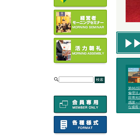
[
第66
倫理法
田博光
感謝～
な成長