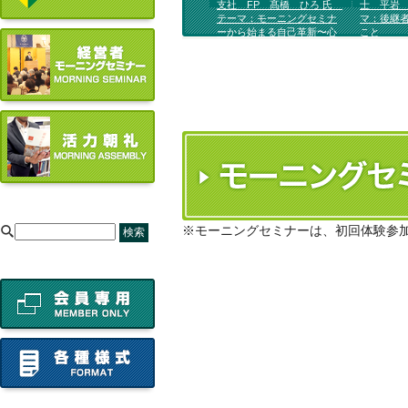
支社 FP 髙橋 ひろ 氏
士 平岩 
テーマ：モーニングセミナ
マ：後継
ーから始まる自己革新〜心
こと
が変われば運命が変わる〜
[
※モーニングセミナーは、初回体験参