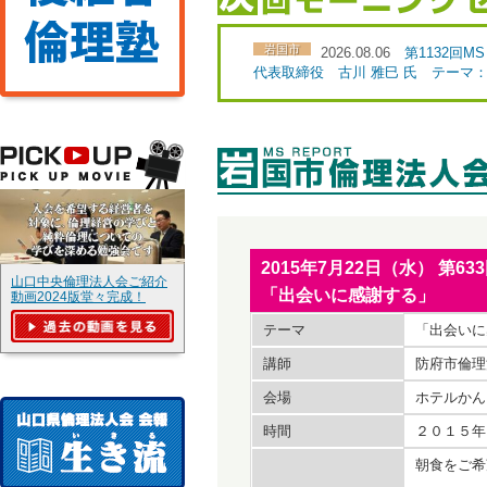
岩国市
2026.08.06
第1132
代表取締役 古川 雅巳 氏 テーマ
2015年7月22日（水） 
山口中央倫理法人会ご紹介
「出会いに感謝する」
動画2024版堂々完成！
テーマ
「出会いに
講師
防府市倫理
会場
ホテルかん
時間
２０１５年
朝食をご希