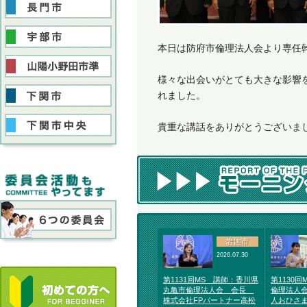
本日は防府市倫理法人会より専任
様々な出会いがとても大きな影響
れました。
貴重な講話をありがとうございま
岩国市
2026.07.30
第1131回MS 講師：香川県
第1130
丸亀市倫理法人会 会長
倫理法人会
株式会社FPパートナー高松
人おひさ