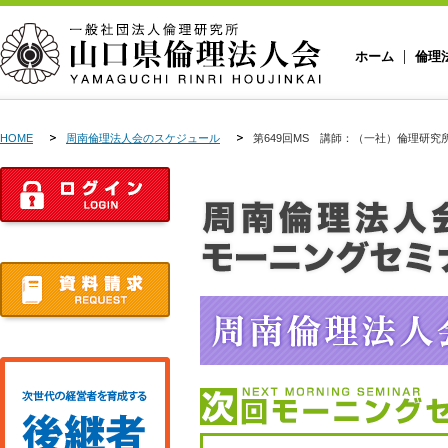
ホーム
倫理
HOME
周南倫理法人会のスケジュール
第649回MS 講師：（一社）倫理研