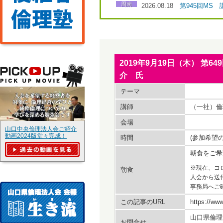
周南
2026.08.18
第945回MS
2019年9月19日（木） 
介 氏
テーマ
講師
（一社）倫
会場
山口中央倫理法人会ご紹介
動画2024版堂々完成！
時間
(参加希望
朝食をご希
※現在、コ
朝食
人会から送
事務局へご
この記事のURL
https://www
山口県倫理
お問合せ