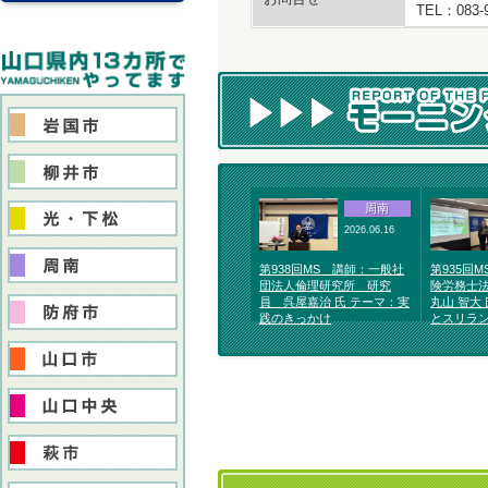
TEL：083-
周南
2026.06.16
第938回MS 講師：一般社
第935回
団法人倫理研究所 研究
険労務士法
員 呉屋嘉治 氏 テーマ：実
丸山 智大
践のきっかけ
とスリラ