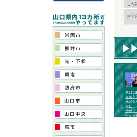
この記
お問
第113
丸亀市
株式会
支社 
テーマ
ーから
が変わ