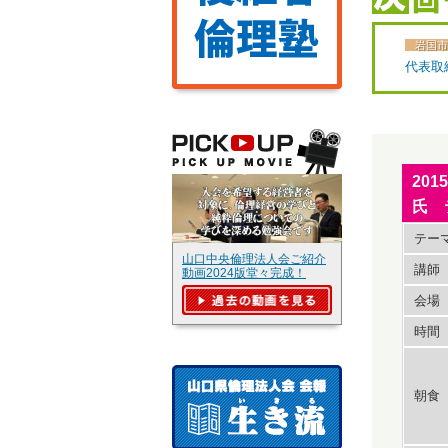
岩国市
代表取
20
氏 
テー
山口中央倫理法人会ご紹介
講師
動画2024版堂々完成！
会場
時間
朝食