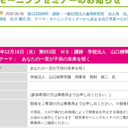
2026.08.06
第1132回MS 講師：一般社団法人倫理研究所 法人局
締役 古川 雅巳 氏 テーマ：モーニングセミナーから始まる自己革新〜心
15年12月16日（水） 第653回 ＭＳ：講師 学校法人 山
テーマ： あなたの一言が子供の未来を招く
マ
あなたの一言が子供の未来を招く
学校法人 山口精華学園 理事長 岡村 精二 氏
(参加希望の方は事務局までお申し出ください。)
朝食をご希望の方は事務局までお申し出ください。※朝食
※現在、コロナ禍のため地域によって朝食会を中止する場合が
人会から送付しております「経営者モーニングセミナーのご案
事務局へご確認ください。