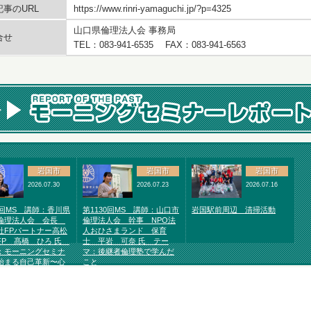
事のURL
https://www.rinri-yamaguchi.jp/?p=4325
山口県倫理法人会 事務局
合せ
TEL：083-941-6535 FAX：083-941-6563
岩国市
岩国市
岩国市
2026.07.30
2026.07.23
2026.07.16
1回MS 講師：香川県
第1130回MS 講師：山口市
岩国駅前周辺 清掃活動
倫理法人会 会長
倫理法人会 幹事 NPO法
社FPパートナー高松
人おひさまランド 保育
FP 髙橋 ひろ 氏
士 平岩 可奈 氏 テー
：モーニングセミナ
マ：後継者倫理塾で学んだ
始まる自己革新〜心
こと
れば運命が変わる〜