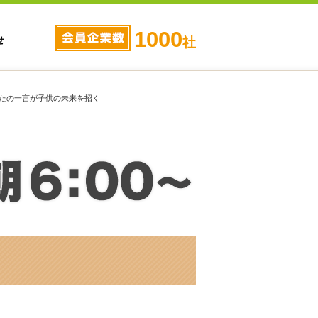
1000
せ
社
なたの一言が子供の未来を招く