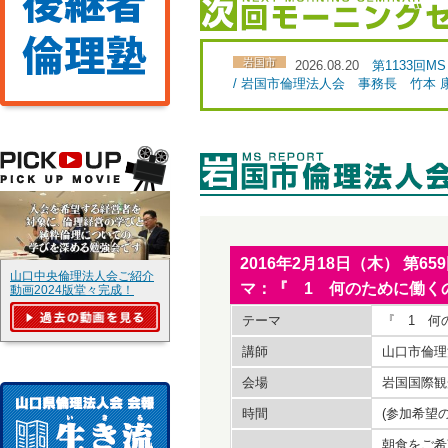
岩国市
2026.08.20
第1133回
/ 岩国市倫理法人会 事務長 竹本
2016年2月18日（木） 
山口中央倫理法人会ご紹介
マ：『 1 何のために働く
動画2024版堂々完成！
テーマ
『 1 何
講師
山口市倫理
会場
岩国国際観
時間
(参加希望
朝食をご希