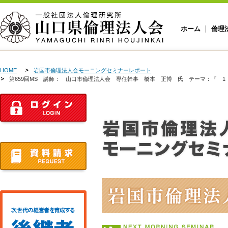
ホーム
倫理
HOME
岩国市倫理法人会モーニングセミナーレポート
第659回MS 講師： 山口市倫理法人会 専任幹事 橋本 正博 氏 テーマ：『 