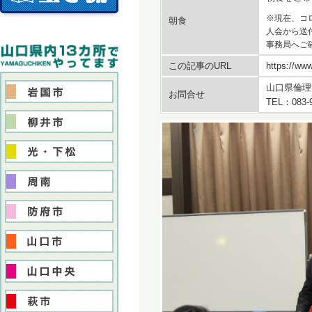
※現在、コ
朝食
人会から送
事務局へご
この記事のURL
https://www
山口県倫理
お問合せ
TEL：083-