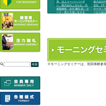
局 法人スーパーバイザ
株式会社F
ー 株式会社ふるかわ 代
支社 F
表取締役 古川 雅巳 氏 テ
テーマ：
ーマ：恩の大海に生きる
ーから始
が変われ
[
※モーニングセミナーは、初回体験参