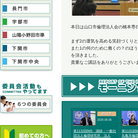
本日は山口市倫理法人会の橋本専
まず2の運気を高める笑顔づくり
また1の何のために働くの？のほ
を頂きました。
貴重なご講話をありがとうござい
岩国市
2026.08.06
第1132回MS 講師：一般社
第1131
団法人倫理研究所 法人
丸亀市倫