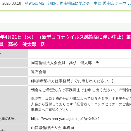
2026.08.18
第945回MS 講師：周南掃除に学ぶ会 中西 秀幸氏 テーマ
20年4月21日（火） （新型コロナウイルス感染症に伴い中止）
員 髙杉 健太郎 氏
マ
周南倫理法人会会員 髙杉 健太郎 氏
遠石会館
(参加希望の方は事務局までお申し出ください。)
朝食をご希望の方は事務局までお申し出ください。※朝食
※現在、コロナ禍のため地域によって朝食会を中止する場合が
人会から送付しております「経営者モーニングセミナーのご案
事務局へご確認ください。
事のURL
https://www.rinri-yamaguchi.jp/?p=34024
山口県倫理法人会 事務局
合せ