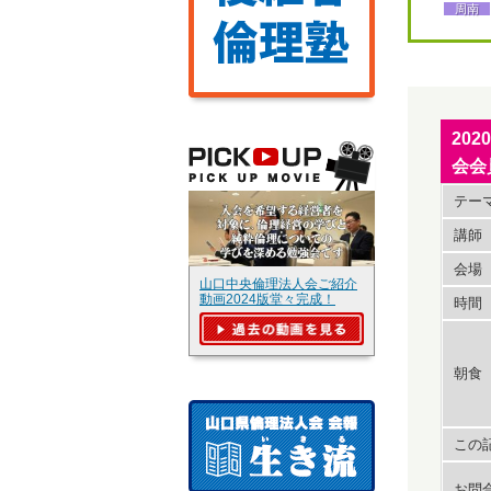
周南
20
会会
テー
講師
会場
山口中央倫理法人会ご紹介
動画2024版堂々完成！
時間
朝食
この記
お問