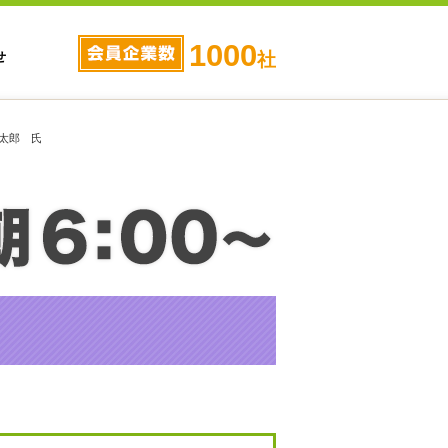
1000
せ
社
太郎 氏