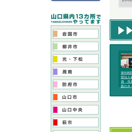
第938
団法人
員 呉
践のき