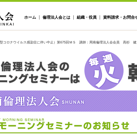
ホーム
倫理法人会とは
組織・役員
資料請求・お問合
型コロナウイルス感染症に伴い中止）第675回ＭＳ 講師：周南倫理法人会会員 髙杉 健