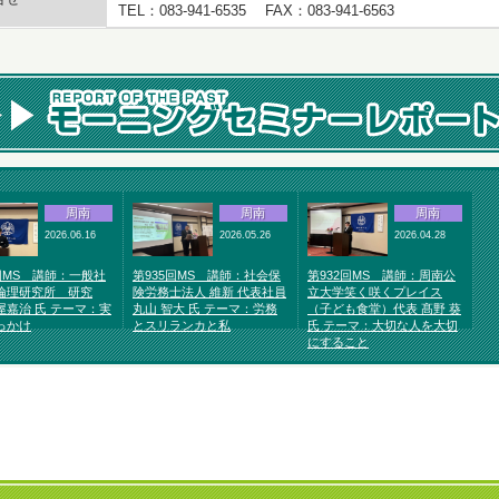
TEL：083-941-6535 FAX：083-941-6563
周南
周南
周南
2026.06.16
2026.05.26
2026.04.28
回MS 講師：一般社
第935回MS 講師：社会保
第932回MS 講師：周南公
倫理研究所 研究
険労務士法人 維新 代表社員
立大学笑く咲くプレイス
屋嘉治 氏 テーマ：実
丸山 智大 氏 テーマ：労務
（子ども食堂）代表 髙野 葵
っかけ
とスリランカと私
氏 テーマ：大切な人を大切
にすること