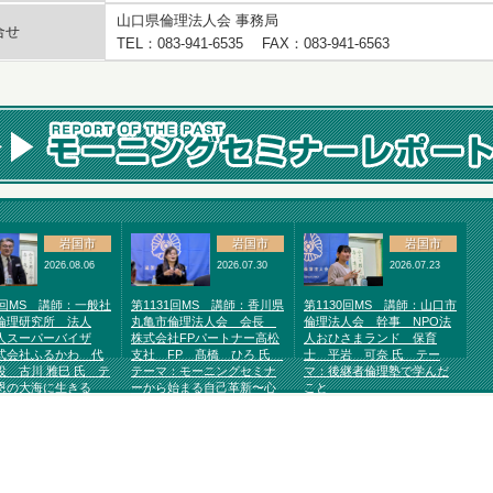
山口県倫理法人会 事務局
合せ
TEL：083-941-6535 FAX：083-941-6563
岩国市
岩国市
岩国市
2026.08.06
2026.07.30
2026.07.23
2回MS 講師：一般社
第1131回MS 講師：香川県
第1130回MS 講師：山口市
倫理研究所 法人
丸亀市倫理法人会 会長
倫理法人会 幹事 NPO法
人スーパーバイザ
株式会社FPパートナー高松
人おひさまランド 保育
式会社ふるかわ 代
支社 FP 髙橋 ひろ 氏
士 平岩 可奈 氏 テー
役 古川 雅巳 氏 テ
テーマ：モーニングセミナ
マ：後継者倫理塾で学んだ
恩の大海に生きる
ーから始まる自己革新〜心
こと
が変われば運命が変わる〜