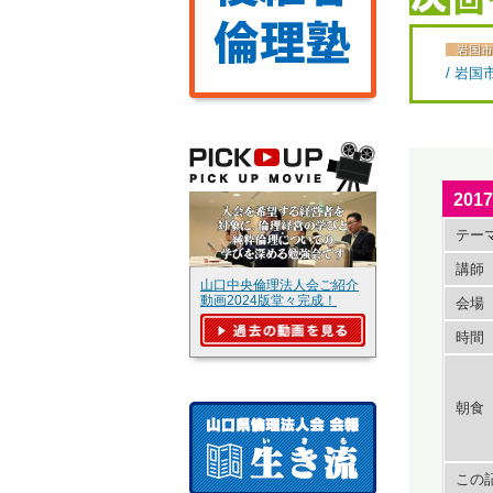
岩国市
/ 岩
20
テー
講師
山口中央倫理法人会ご紹介
動画2024版堂々完成！
会場
時間
朝食
この記