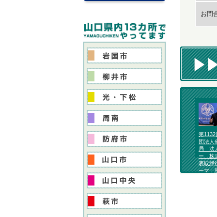
お問
第113
団法人
局 法
ー 株
表取締
ーマ：