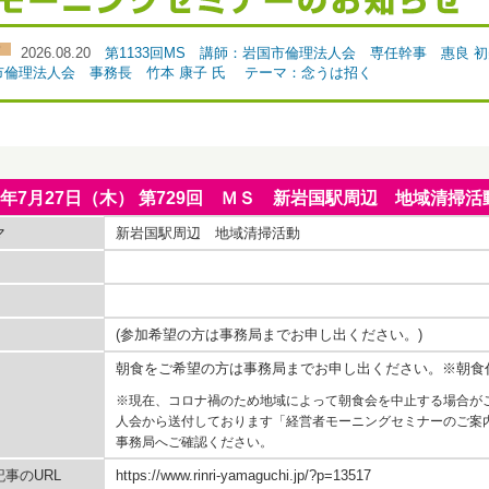
2026.08.20
第1133回MS 講師：岩国市倫理法人会 専任幹事 惠良 
国市倫理法人会 事務長 竹本 康子 氏 テーマ：念うは招く
17年7月27日（木） 第729回 ＭＳ 新岩国駅周辺 地域清掃活
マ
新岩国駅周辺 地域清掃活動
(参加希望の方は事務局までお申し出ください。)
朝食をご希望の方は事務局までお申し出ください。※朝食
※現在、コロナ禍のため地域によって朝食会を中止する場合が
人会から送付しております「経営者モーニングセミナーのご案
事務局へご確認ください。
事のURL
https://www.rinri-yamaguchi.jp/?p=13517