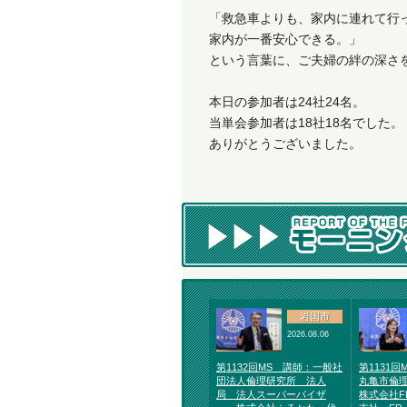
「救急車よりも、家内に連れて行
家内が一番安心できる。」
という言葉に、ご夫婦の絆の深さ
本日の参加者は24社24名。
当単会参加者は18社18名でした。
ありがとうございました。
岩国市
2026.08.06
第1132回MS 講師：一般社
第1131
団法人倫理研究所 法人
丸亀市倫
局 法人スーパーバイザ
株式会社F