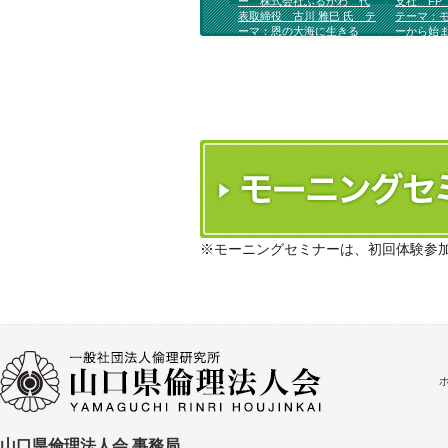
ー 株式会社ふるかわ 代
支社 F
表取締役 古川 雅巳 氏 テ
テーマ：
ーマ：恩の大海に生きる
ーから始
が変われ
※モーニングセミナーは、初回体験参
山口県倫理法人会 事務局