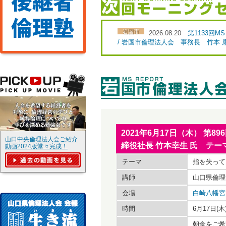
岩国市
2026.08.20
第1133回
/ 岩国市倫理法人会 事務長 竹本
2021年6月17日（木） 第
山口中央倫理法人会ご紹介
締役社長 竹本幸生 氏 テ
動画2024版堂々完成！
テーマ
指を失って
講師
山口県倫理
会場
白崎八幡宮
時間
6月17日(
朝食をご希