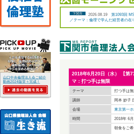
下関市
2026.08.19
第1093回
／テーマ：倫理で学んだ経営者の在
2018年6月20日（水） 【
山口中央倫理法人会ご紹介
マ：打つ手は無限
動画2024版堂々完成！
テーマ
打つ手は無
講師
岡本 妙子
会場
東京第一ホ
時間
2018年 
朝食をご希