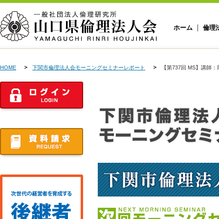
ホーム
倫理
HOME
下関市倫理法人会モーニングセミナーレポート
【第737回 MS】講