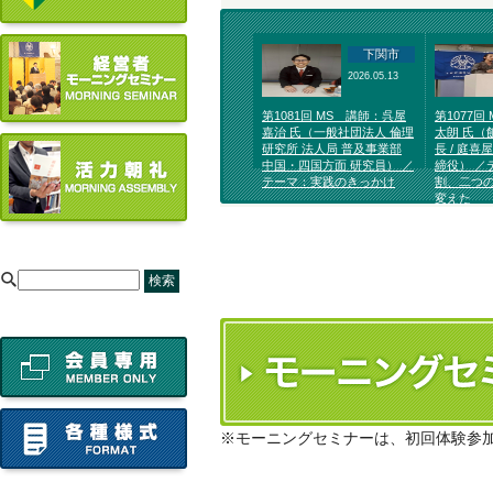
下関市
2026.05.13
第1081回 MS 講師：呉屋
第1077回
嘉治 氏（一般社団法人 倫理
太朗 氏（
研究所 法人局 普及事業部
長 / 庭喜
中国・四国方面 研究員） ／
締役） ／
テーマ：実践のきっかけ
割、二つ
変えた
[
※モーニングセミナーは、初回体験参