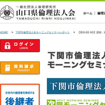
ホーム
倫理
HOME
下関市倫理法人会モーニングセミナーレポート
【第814回 MS】講