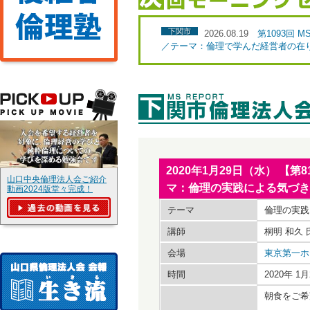
下関市
2026.08.19
第1093回
／テーマ：倫理で学んだ経営者の在
2020年1月29日（水） 【
山口中央倫理法人会ご紹介
マ：倫理の実践による気づき
動画2024版堂々完成！
テーマ
倫理の実践
講師
桐明 和久
会場
東京第一ホ
時間
2020年 
朝食をご希