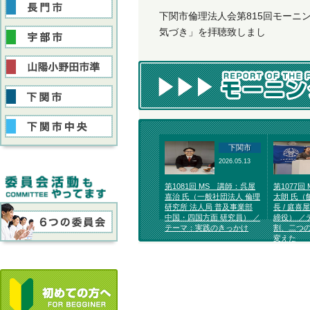
下関市倫理法人会第815回モー
気づき」を拝聴致しまし
下関市
2026.05.13
第1081回 MS 講師：呉屋
第1077回
嘉治 氏（一般社団法人 倫理
太朗 氏（
研究所 法人局 普及事業部
長 / 庭喜
中国・四国方面 研究員） ／
締役） ／
テーマ：実践のきっかけ
割、二つ
変えた