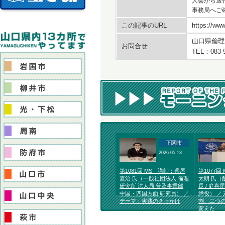
人会から送
事務局へご
この記事のURL
https://www
山口県倫理
お問合せ
TEL：083-
下関市
2026.05.13
第1081回 MS 講師：呉屋
第1077回
嘉治 氏（一般社団法人 倫理
太朗 氏（
研究所 法人局 普及事業部
長 / 庭喜
中国・四国方面 研究員） ／
締役） ／
テーマ：実践のきっかけ
割、二つ
変えた