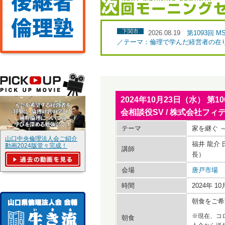
下関市
2026.08.19
第1093回
／テーマ：倫理で学んだ経営者の在
2024年10月23日（水） 第
会相談役SV / 株式会社フ
テーマ
家を継ぐ 
山口中央倫理法人会ご紹介
福井 龍介
動画2024版堂々完成！
講師
長）
会場
唐戸市場 
時間
2024年 
朝食をご希
※現在、コ
朝食