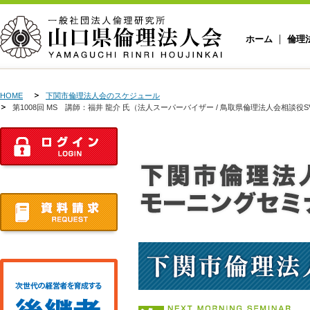
ホーム
倫理
HOME
下関市倫理法人会のスケジュール
第1008回 MS 講師：福井 龍介 氏（法人スーパーバイザー / 鳥取県倫理法人会相談役