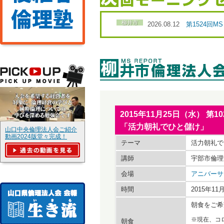
柳井市
2026.08.12
第1524回
2015年11月25日（水） 
「活力朝礼でひと儲け」
山口中央倫理法人会ご紹介
動画2024版堂々完成！
テーマ
活力朝礼で
講師
宇部市倫理
会場
アニバーサ
時間
2015年1
朝食をご希
※現在、コ
朝食