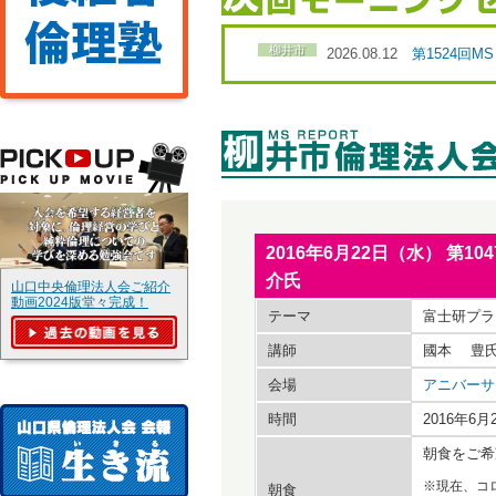
柳井市
2026.08.12
第1524回
2016年6月22日（水） 
介氏
山口中央倫理法人会ご紹介
動画2024版堂々完成！
テーマ
富士研プラ
講師
國本 豊氏
会場
アニバーサ
時間
2016年6
朝食をご希
※現在、コ
朝食