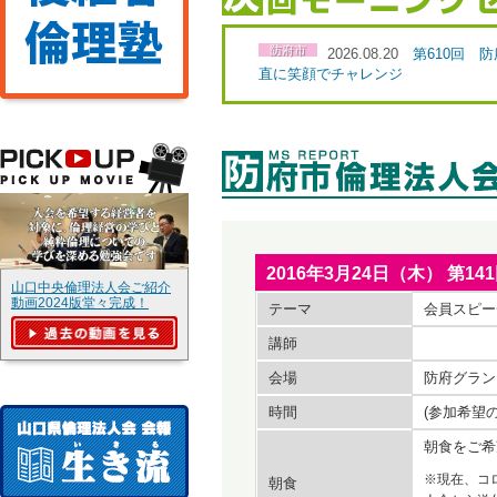
防府市
2026.08.20
第610回 
直に笑顔でチャレンジ
2016年3月24日（木） 第
山口中央倫理法人会ご紹介
動画2024版堂々完成！
テーマ
会員スピー
講師
会場
防府グラン
時間
(参加希望
朝食をご希
※現在、コ
朝食