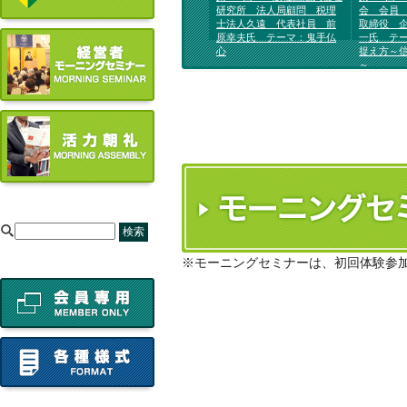
研究所 法人局顧問 税理
会 会員
士法人久遠 代表社員 前
取締役 
原幸夫氏 テーマ：鬼手仏
一氏 テ
心
捉え方～
～
[
※モーニングセミナーは、初回体験参