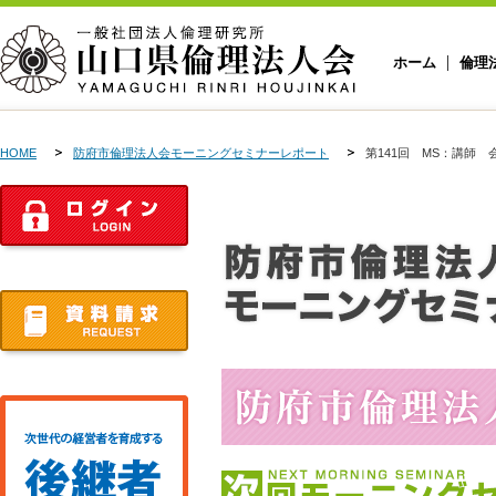
ホーム
倫理
HOME
防府市倫理法人会モーニングセミナーレポート
第141回 MS：講師 