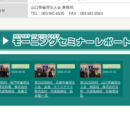
山口県倫理法人会 事務局
合せ
TEL：083-941-6535 FAX：083-941-6563
柳井市
柳井市
柳井市
2026.08.05
2026.07.29
2026.07.22
3回MS 長門市倫理法
第1522回MS 京都市倫理法
第1521回MS 山口県倫理法
専任幹事 株式会社
人会 会員 ネクステクス
人会 相談役 株式会社合
代表取締役 首藤元
株式会社 代表取締役 徳
同 代表取締役 石橋貴雄
永陽一 氏
氏