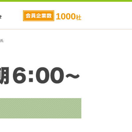
1000
せ
社
 氏