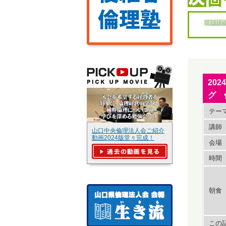
柳井市
20
グ 
テー
講師
山口中央倫理法人会ご紹介
動画2024版堂々完成！
会場
時間
朝食
この記