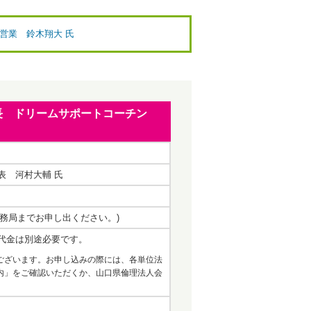
 営業 鈴木翔大 氏
 会長 ドリームサポートコーチン
表 河村大輔 氏
方は事務局までお申し出ください。)
代金は別途必要です。
ございます。お申し込みの際には、各単位法
内」をご確認いただくか、山口県倫理法人会