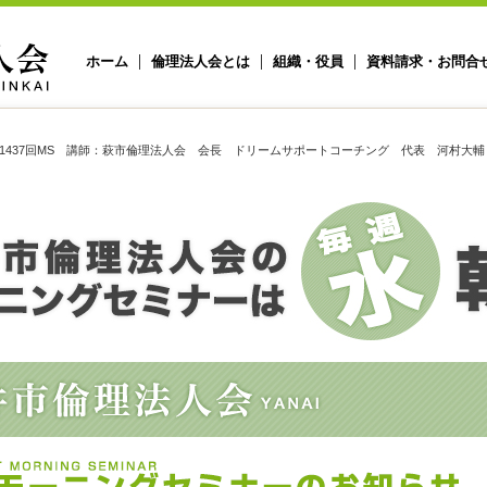
ホーム
倫理法人会とは
組織・役員
資料請求・お問合
1437回MS 講師：萩市倫理法人会 会長 ドリームサポートコーチング 代表 河村大輔