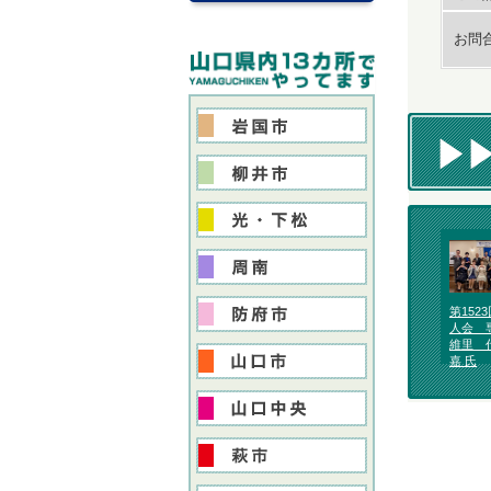
お問
第152
人会 
維里 
嘉 氏