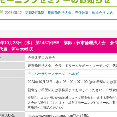
2026.08.12
第1524回MS 周南倫理法人会 専任幹事 株式会社 九内
24年10月23日（水） 第1437回MS 講師：萩市倫理法人会
代表 河村大輔 氏
マ
会長３年目の覚悟
萩市倫理法人会 会長 ドリームサポートコーチング 代
アニバーサリーステージ ベルゼ
2024年10月23日（水）06：00～07：00 (参加希望の
朝食をご希望の方は事務局までお申し出ください。※朝食
※現在、コロナ禍のため地域によって朝食会を中止する場合が
人会から送付しております「経営者モーニングセミナーのご案
事務局へご確認ください。
事のURL
https://www.rinri-yamaguchi.jp/?p=74451