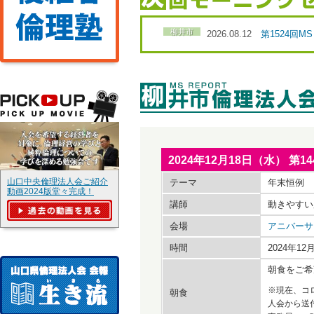
柳井市
2026.08.12
第1524回
2024年12月18日（水） 
山口中央倫理法人会ご紹介
テーマ
年末恒例 
動画2024版堂々完成！
講師
動きやすい
会場
アニバーサ
時間
2024年1
朝食をご希
※現在、コ
朝食
人会から送