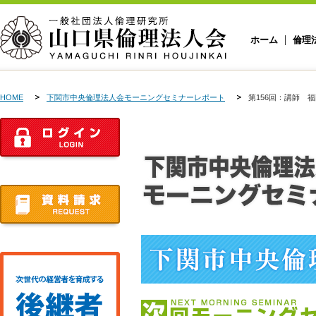
ホーム
倫理
HOME
下関市中央倫理法人会モーニングセミナーレポート
第156回：講師 