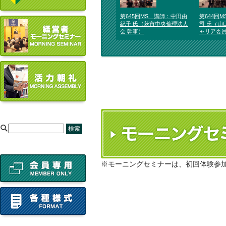
第645回MS 講師：中田由
第644回
紀子 氏（萩市中央倫理法人
司 氏（山
会 幹事）
ャリア委
[
※モーニングセミナーは、初回体験参