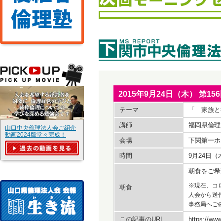
2015年9月24日（木） 
テーマ
「 家族と
講師
福岡県倫理
山口中央倫理法人会ご紹介
動画2024版堂々完成！
会場
下関第一ホ
時間
9月24日
朝食をご希
※現在、コ
朝食
人会から送
事務局へご
この記事のURL
https://www