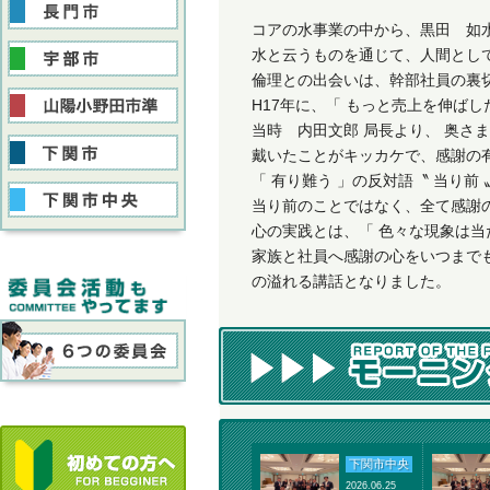
コアの水事業の中から、黒田 如水 
水と云うものを通じて、人間とし
倫理との出会いは、幹部社員の裏
H17年に、「 もっと売上を伸ばし
当時 内田文郎 局長より、 奥さ
戴いたことがキッカケで、感謝の
「 有り難う 」の反対語〝 当り
当り前のことではなく、全て感謝
心の実践とは、「 色々な現象は
家族と社員へ感謝の心をいつまで
の溢れる講話となりました。
下関市中央
2026.06.25