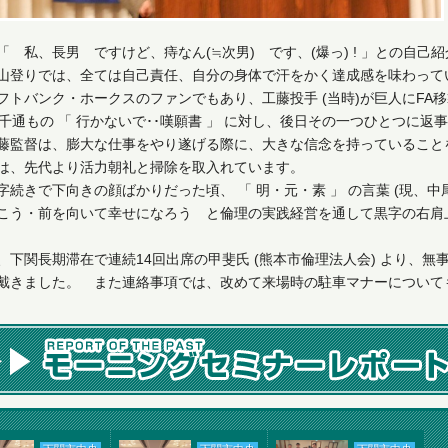
「 私、長男 ですけど、痔なん(≒次男) です、(爆っ) ! 」との自己
山登りでは、全ては自己責任、自分の身体で汗をかく達成感を味わって
フトバンク・ホークスのファンでもあり、工藤投手 (当時)が巨人にFA
5千通もの 「 行かないで･･嘆願書 」 に対し、後日その一つひとつに
藤監督は、膨大な仕事をやり遂げる際に、大きな信念を持っていること
は、先代より活力朝礼と掃除を取入れています。
字続きで下向きの顔ばかりだった頃、 「 明・元・素 」 の言葉 (現、中
こう・前を向いて幸せになろう と倫理の実践経営を通して黒字の右肩
、下関長期滞在で連続14回出席の甲斐氏 (熊本市倫理法人会) より、
戴きました。 また連絡事項では、改めて来場時の駐車マナーについて