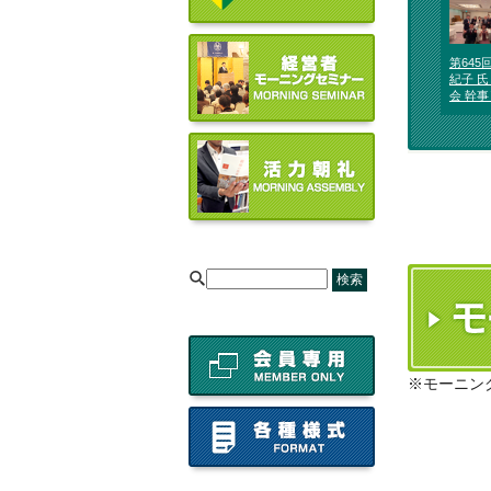
第645
紀子 
会 幹事
[
※モーニン