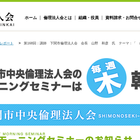
ホーム
倫理法人会とは
組織・役員
資料請求・お問合
レポート
第168回：講師 下関市倫理法人会 会長 山野 和彦 氏 テーマ：「