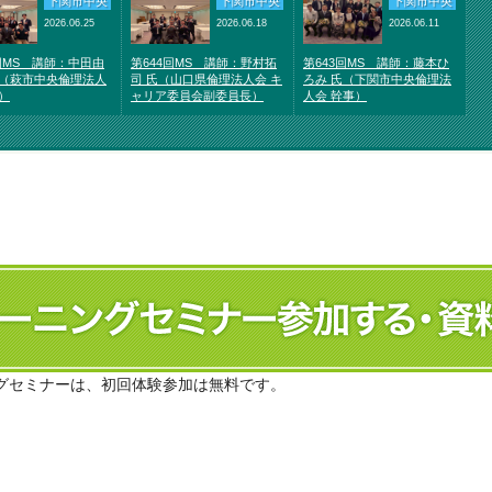
下関市中央
下関市中央
下関市中央
2026.06.25
2026.06.18
2026.06.11
回MS 講師：中田由
第644回MS 講師：野村拓
第643回MS 講師：藤本ひ
氏（萩市中央倫理法人
司 氏（山口県倫理法人会 キ
ろみ 氏（下関市中央倫理法
）
ャリア委員会副委員長）
人会 幹事）
グセミナーは、初回体験参加は無料です。