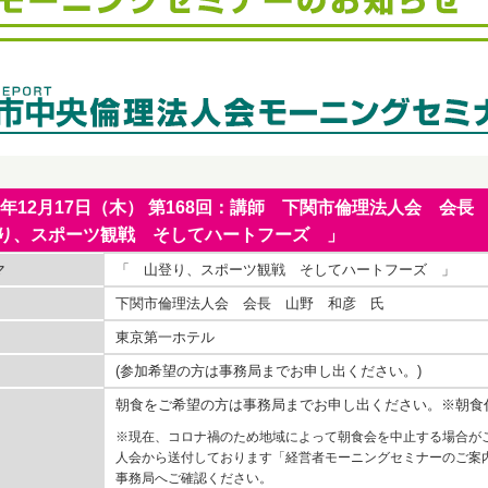
15年12月17日（木） 第168回：講師 下関市倫理法人会 
り、スポーツ観戦 そしてハートフーズ 」
マ
「 山登り、スポーツ観戦 そしてハートフーズ 」
下関市倫理法人会 会長 山野 和彦 氏
東京第一ホテル
(参加希望の方は事務局までお申し出ください。)
朝食をご希望の方は事務局までお申し出ください。※朝食
※現在、コロナ禍のため地域によって朝食会を中止する場合が
人会から送付しております「経営者モーニングセミナーのご案
事務局へご確認ください。