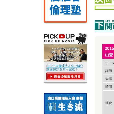
20
山登
テー
山口中央倫理法人会ご紹介
動画2024版堂々完成！
講師
会場
時間
朝食