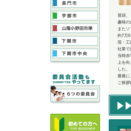
冒頭、
趣味の
またソ
約7万
現・工
社業で
当時赤
上を向
した。
最後に
ご挨拶