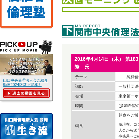
2016年4月14日（木） 
隆 氏
テーマ
「 純粋倫
山口中央倫理法人会ご紹介
動画2024版堂々完成！
講師
一般社団法
会場
東京第一ホ
時間
(参加希望
朝食をご希
※現在、コ
朝食
人会から送
事務局へご