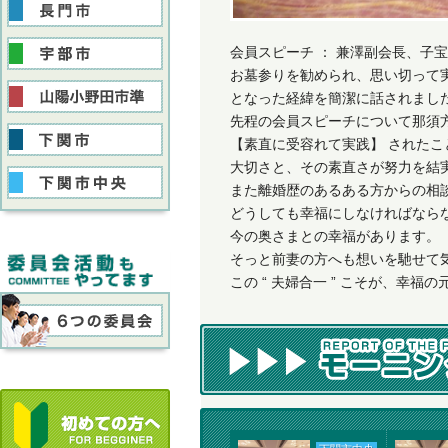
会員スピーチ ： 兼澤副会長、子
お墓参りを勧められ、思い切って
となった経緯を簡潔に話されまし
先程の会員スピーチについて那須
【素直に受容れて実践】 されたこ
大切さと、その素直さが努力を結
また離婚歴のあるある方からの相
どうしても幸福にしなければなら
今の奥さまとの幸福があります。
そっと前妻の方へも想いを馳せて
この “ 夫婦合一 ” こそが、幸