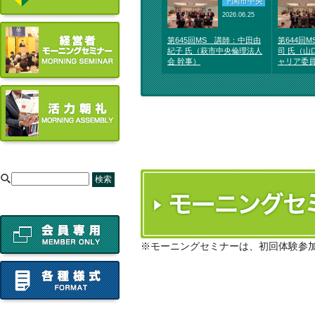
下関市中央
2026.06.25
第645回MS 講師：中田由
第644回
紀子 氏（萩市中央倫理法人
司 氏（山
会 幹事）
ャリア委
[
※モーニングセミナーは、初回体験参