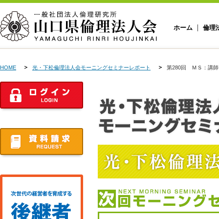
ホーム
倫理
HOME
光・下松倫理法人会モーニングセミナーレポート
第280回 ＭＳ：講