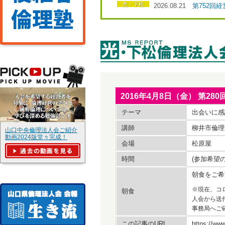
光・下松
2026.08.21
第752回
2016年4月8日（金） 第
テーマ
出会いに感
講師
柳井市倫理
山口中央倫理法人会ご紹介
動画2024版堂々完成！
会場
松原屋
時間
(参加希望
朝食をご希
※現在、コ
朝食
人会から送
事務局へご
この記事のURL
https://www