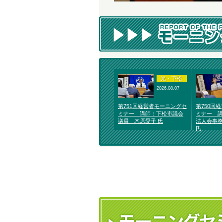
光・下松
2026.08.07
第751回経営者モーニングセ
第750回
ミナー 講師：下松市議会
ミナー 
議員 木原愛子 氏
法人会事
氏