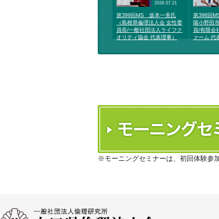
2026.07.21
第399回MS 坂本一美氏
第398回
（島根県倫理法人会 女性委
陽小野田市
員長/一般社団法人ライフク
員/有限会
オリティ協会 代表理事）
ァーム 代
※モーニングセミナーは、初回体験参