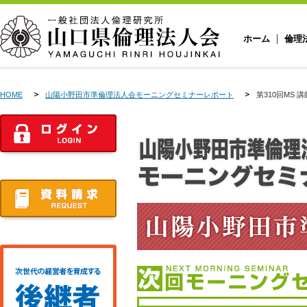
ホーム
倫理
HOME
山陽小野田市準倫理法人会モーニングセミナーレポート
第310回MS