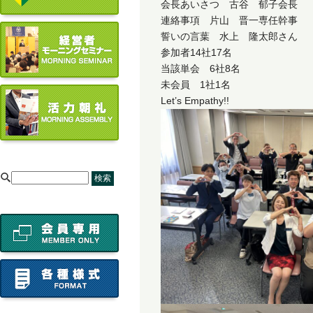
会長あいさつ 古谷 郁子会長
連絡事項 片山 晋一専任幹事
誓いの言葉 水上 隆太郎さん
参加者14社17名
当該単会 6社8名
未会員 1社1名
Let’s Empathy!!
[