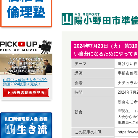
2024年7月23日（火） 
い自分になるためにやってき
テーマ
逃げない自
講師
宇部市倫理
山口中央倫理法人会ご紹介
会場
ナチュラル
動画2024版堂々完成！
時間
2024年
朝食をご希
※現在、コ
朝食
人会から送
事務局へご
この記事のURL
https://www