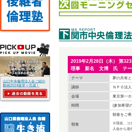
2019年2月28日（木） 
理事 新名 文博 氏 テー
テーマ
夢の共有と
山口中央倫理法人会ご紹介
動画2024版堂々完成！
講師
ＮＰＯ法
会場
東京第一ホ
時間
(参加希望
朝食をご希
※現在、コ
朝食
人会から送