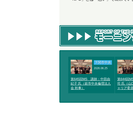
事務
下関市中央
2026.06.25
第645回MS 講師：中田由
第644回
紀子 氏（萩市中央倫理法人
司 氏（山
会 幹事）
ャリア委