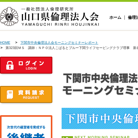
ホーム
倫理
HOME
下関市中央倫理法人会モーニングセミナーレポート
第323回ＭＳ 講師：ＮＰＯ法人こばるとブルー下関ライフセービングクラブ理事 新