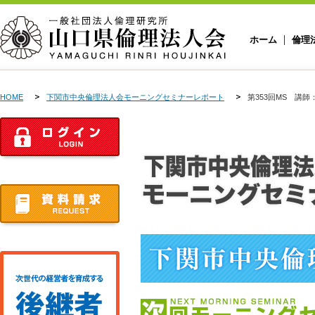
ホーム
倫理
HOME
下関市中央倫理法人会モーニングセミナーレポート
第353回MS 講