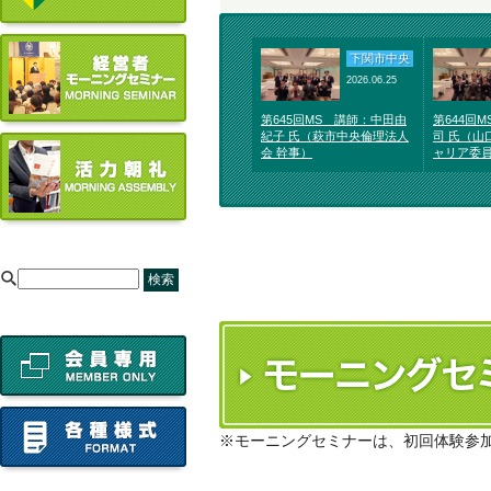
下関市中央
2026.06.25
第645回MS 講師：中田由
第644回
紀子 氏（萩市中央倫理法人
司 氏（山
会 幹事）
ャリア委
[
※モーニングセミナーは、初回体験参