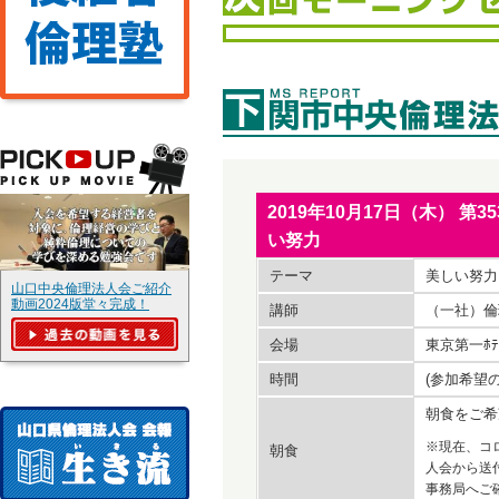
2019年10月17日（木）
い努力
テーマ
美しい努力
山口中央倫理法人会ご紹介
動画2024版堂々完成！
講師
（一社）
会場
東京第一ﾎﾃ
時間
(参加希望
朝食をご希
※現在、コ
朝食
人会から送
事務局へご