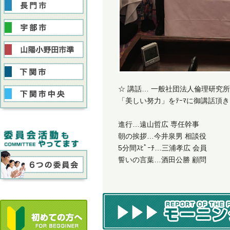
☆ 講話… 一般社団法人倫理研究
「美しい努力」をﾃｰﾏに御講話頂
進行…遠山哲広 専任幹事
朝の挨拶…今井泉男 相談役
5分間ｽﾋﾟｰﾁ…三浦孝広 会員
誓いの言葉…酒田公勝 顧問