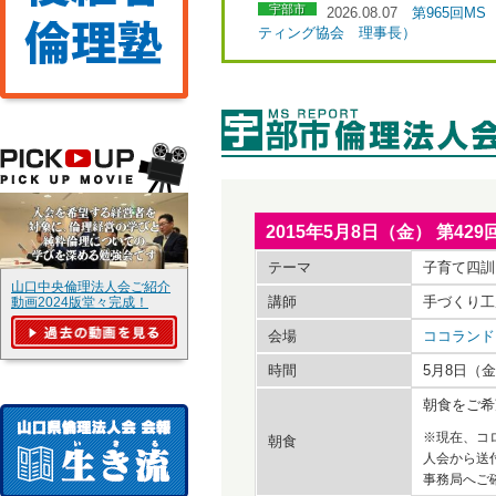
宇部市
2026.08.07
第965回M
ティング協会 理事長）
2015年5月8日（金） 第
テーマ
子育て四訓
山口中央倫理法人会ご紹介
講師
手づくり工
動画2024版堂々完成！
会場
ココランド
時間
5月8日（金
朝食をご希
※現在、コ
朝食
人会から送
事務局へご