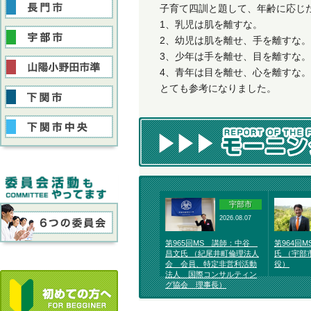
子育て四訓と題して、年齢に応じ
1、乳児は肌を離すな。
2、幼児は肌を離せ、手を離すな
3、少年は手を離せ、目を離すな
4、青年は目を離せ、心を離すな。
とても参考になりました。
宇部市
2026.08.07
第965回MS 講師：中谷
第964回
昌文氏 （紀尾井町倫理法人
氏 （宇部
会 会員、特定非営利活動
役）
法人 国際コンサルティン
グ協会 理事長）