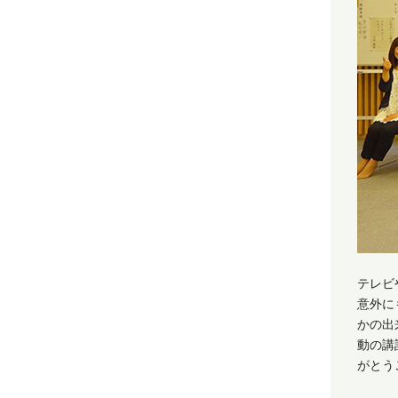
テレビ
意外に
かの出
動の講
がとう