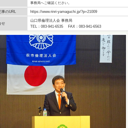
事務局へご確認ください。
事のURL
https://www.rinri-yamaguchi.jp/?p=21009
山口県倫理法人会 事務局
合せ
TEL：083-941-6535 FAX：083-941-6563