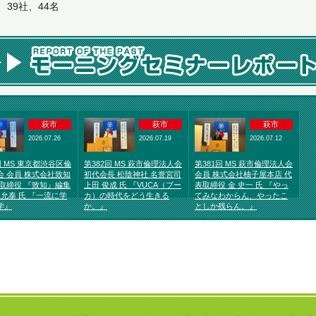
、39社、44名
萩市
萩市
萩市
2026.07.26
2026.07.19
2026.07.12
回 MS 東京都渋谷区倫
第382回 MS 萩市倫理法人会
第381回 MS 萩市倫理法人会
会 会員 株式会社致知
初代会長 松陰神社 名誉宮司
会員 株式会社柚子屋本店 代
 取締役 『致知』編集
上田 俊成 氏 『VUCA（ブー
表取締役 金 史一 氏 『やっ
 允泰 氏 『一流に学
カ）の時代をどう生きる
てみなわからん、やったこ
学』
か。』
としか残らん。』