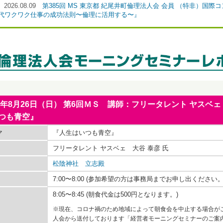
2026.08.09
第385回 MS 東京都 紀尾井町倫理法人会 会員 （特非）国際
時代ワクワク仕事の成功法則〜倫理に活用する〜』
18年8月26日（日） 第6回ＭＳ 講師：フリータレント ヤスベ
つも青空』
マ
『人生はいつも青空』
フリータレント ヤスベェ 大谷 泰彦 氏
松陰神社 立志殿
7:00〜8:00 (参加希望の方は事務局までお申し出ください。
8:05〜8:45 (朝食代金は500円となります。)
※現在、コロナ禍のため地域によって朝食会を中止する場合が
人会から送付しております「経営者モーニングセミナーのご案