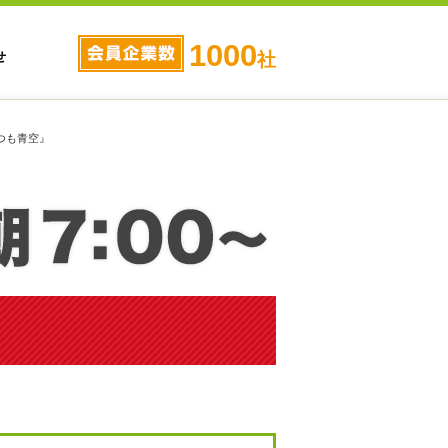
1000
せ
社
つも青空』