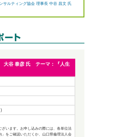
コンサルティング協会 理事長 中谷 昌文 氏
ェ 大谷 泰彦 氏 テーマ：『人生
)
ございます。お申し込みの際には、各単位法
内」をご確認いただくか、山口県倫理法人会