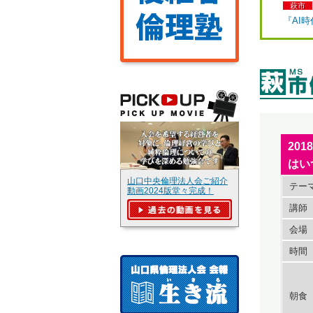
萩市
『AI
20
はい
山口中央倫理法人会ご紹介
テー
動画2024版堂々完成！
講師
会場
時間
朝食