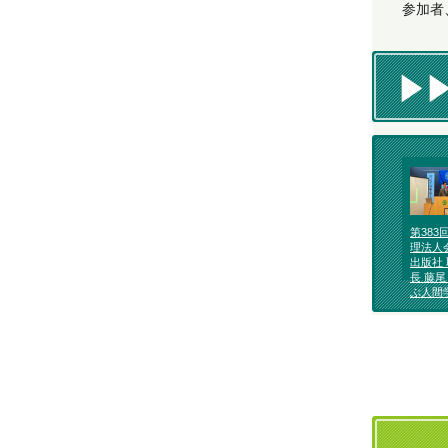
参加者
第383
理法人
出版社
長 藤尾
ぶ人間