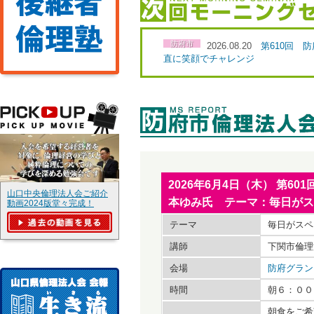
防府市
2026.08.20
第610回 
直に笑顔でチャレンジ
2026年6月4日（木） 第60
山口中央倫理法人会ご紹介
本ゆみ氏 テーマ：毎日がス
動画2024版堂々完成！
テーマ
毎日がスペ
講師
下関市倫理
会場
防府グラン
時間
朝６：００
朝食をご希