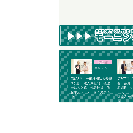
防府市
2026.07.23
第608回 一般社団法人倫理
第607回
研究所 法人局顧問 税理
会 会員
士法人久遠 代表社員 前
取締役 
原幸夫氏 テーマ：鬼手仏
一氏 テ
心
捉え方～
～