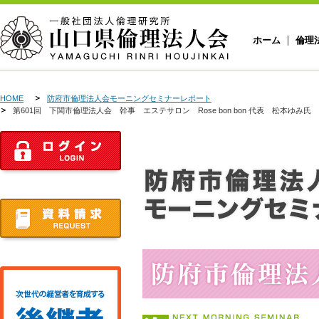
ホーム
倫理
HOME
防府市倫理法人会モーニングセミナーレポート
第601回 下関市倫理法人会 幹事 エステサロン Rose bon bon 代表 松本