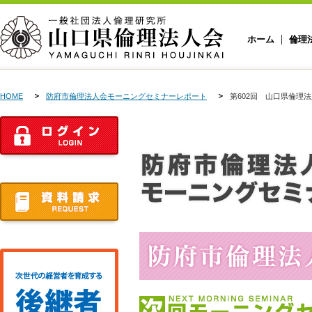
ホーム
倫理
HOME
防府市倫理法人会モーニングセミナーレポート
第602回 山口県倫理