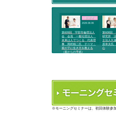
防府市
2026.08.06
第609回 宇部市倫理法人
第608回
会 会員 一般社団法人
研究所 
未来は人でつくる 代表理
士法人久
事 岡村精二氏 テーマ：
原幸夫氏
親が子に生き方を教える
心
（親からの手紙）
※モーニングセミナーは、初回体験参