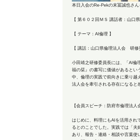
本日入会のRe-Pekの末冨誠也
【 第６０２回ＭＳ 講話者：山口
【 テーマ：AI倫理 】
【 講話：山口県倫理法人会 研修
小田靖之研修委員長には、「AI倫
福の栞』の書写に価値があるとい
中、倫理の実践で前向きに乗り越
法人会を牽引される存在になると
【会員スピーチ：防府市倫理法人
はじめに、料理にもAIを活用され
るとのことでした。実践では「夫
あり、報告・連絡・相談や言葉使