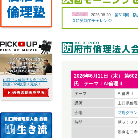
防府市
2026.08.20
第610回 
直に笑顔でチャレンジ
2026年6月11日（木） 
山口中央倫理法人会ご紹介
氏 テーマ：AI倫理Ⅱ
動画2024版堂々完成！
テーマ
AI倫理Ⅱ
講師
山口県倫理
会場
防府グラン
時間
朝６：００
朝食をご希