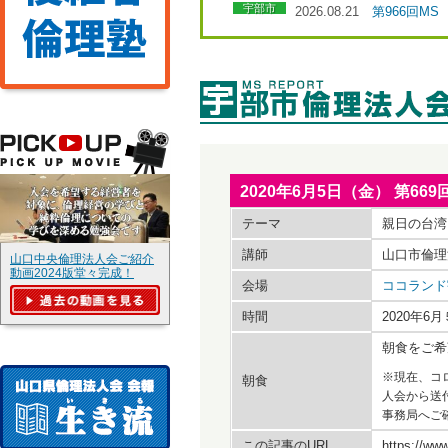
宇部市
2026.08.21
第966回M
2020年6月5日（金） 第
テーマ
親日の台湾
講師
山口市倫理
山口中央倫理法人会ご紹介
動画2024版堂々完成！
会場
ココランド
時間
2020年
朝食をご希
※現在、コ
朝食
人会から送
事務局へご
この記事のURL
https://www