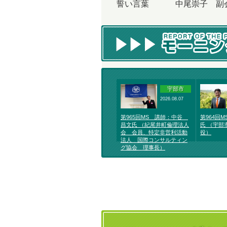
誓い言葉 中尾崇子 副
宇部市
2026.08.07
第965回MS 講師：中谷
第964回
昌文氏 （紀尾井町倫理法人
氏 （宇部
会 会員、特定非営利活動
役）
法人 国際コンサルティン
グ協会 理事長）