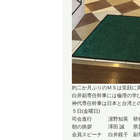
約二か月ぶりのＭＳは笑顔に
白井副専任幹事には倫理の学
神代専任幹事は日本と台湾と
５日(金曜日)
司会進行 濵野知英 研
朝の挨拶 澤田 誠 県普
会員スピーチ 白井鏡子 副