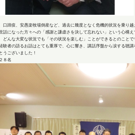
、口蹄疫、安愚楽牧場倒産など、過去に幾度となく危機的状況を乗り越
世話になった方々への「感謝と謙虚さを決して忘れない」という心構え
、どんな大変な状況でも「その状況を楽しむ」ことができるとのことで
経験者の語るお話はとても重厚で、心に響き、講話序盤から涙する聴講
とうございました！
２８名