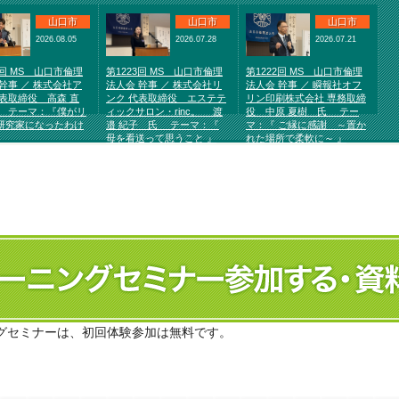
山口市
山口市
山口市
2026.08.05
2026.07.28
2026.07.21
4回 MS 山口市倫理
第1223回 MS 山口市倫理
第1222回 MS 山口市倫理
幹事 ／ 株式会社ア
法人会 幹事 ／ 株式会社リ
法人会 幹事 ／ 瞬報社オフ
代表取締役 高森 直
ンク 代表取締役 エステテ
リン印刷株式会社 専務取締
 テーマ：『僕がリ
ィックサロン・rinc。 渡
役 中原 夏樹 氏 テー
研究家になったわけ
邉 紀子 氏 テーマ：『
マ：『 ご縁に感謝 ～置か
母を看送って思うこと 』
れた場所で柔軟に～ 』
グセミナーは、初回体験参加は無料です。