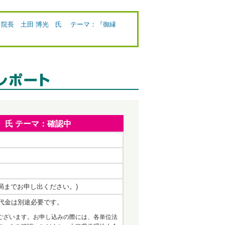
骨院 院長 土田 博光 氏 テーマ：『御縁
吉 氏 テーマ：確認中
事務局までお申し出ください。)
代金は別途必要です。
ございます。お申し込みの際には、各単位法