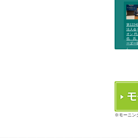
第122
法人会 
オン 
也 氏
ーダー
』
※モーニン