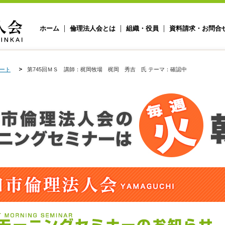
ホーム
倫理法人会とは
組織・役員
資料請求・お問合
ート
第745回ＭＳ 講師：梶岡牧場 梶岡 秀吉 氏 テーマ：確認中