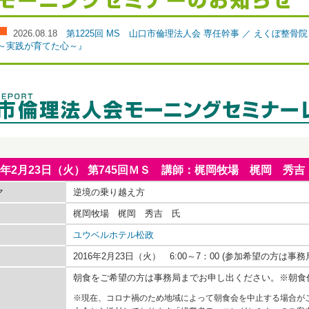
2026.08.18
第1225回 MS 山口市倫理法人会 専任幹事 ／ えくぼ整
～実践が育てた心～』
16年2月23日（火） 第745回ＭＳ 講師：梶岡牧場 梶岡 秀
マ
逆境の乗り越え方
梶岡牧場 梶岡 秀吉 氏
ユウベルホテル松政
2016年2月23日（火） 6:00～7：00 (参加希望の方は
朝食をご希望の方は事務局までお申し出ください。※朝食
※現在、コロナ禍のため地域によって朝食会を中止する場合が