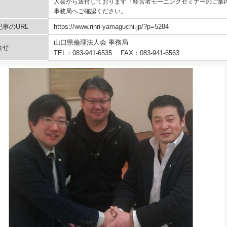
人会から送付しております「経営者モーニングセミナーのご案
事務局へご確認ください。
事のURL
https://www.rinri-yamaguchi.jp/?p=5284
山口県倫理法人会 事務局
合せ
TEL：083-941-6535 FAX：083-941-6563