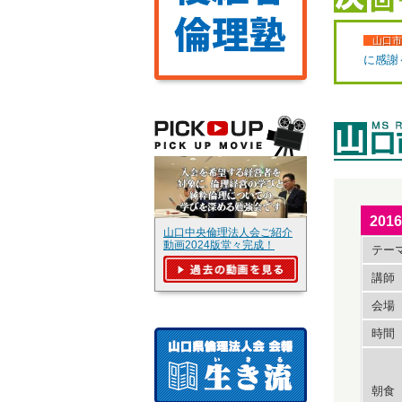
山口市
に感謝
20
山口中央倫理法人会ご紹介
動画2024版堂々完成！
テー
講師
会場
時間
朝食