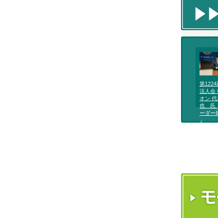
第122
法人会 
オン 
也 氏
ーダー
』