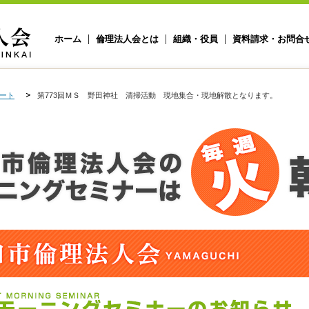
ホーム
倫理法人会とは
組織・役員
資料請求・お問合
ート
第773回ＭＳ 野田神社 清掃活動 現地集合・現地解散となります。