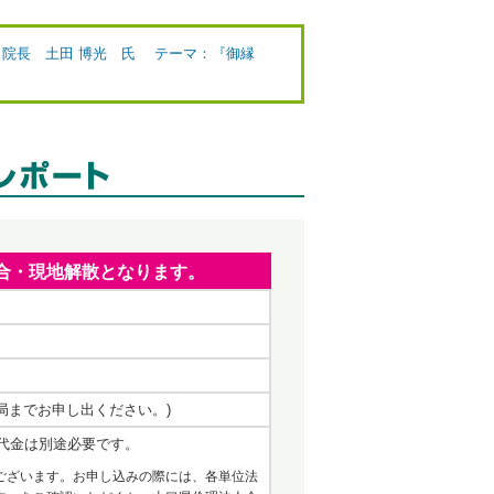
骨院 院長 土田 博光 氏 テーマ：『御縁
地集合・現地解散となります。
事務局までお申し出ください。)
代金は別途必要です。
ございます。お申し込みの際には、各単位法