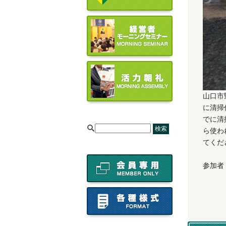
山口市
に清掃
でに清
[
ら使わ
てくだ
参加者