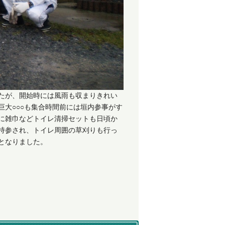
たが、開始時には風雨も収まりきれい
大○○○も集合時間前には垣内参事がす
に雑巾などトイレ清掃セットも日頃か
持参され、トイレ周囲の草刈りも行っ
となりました。