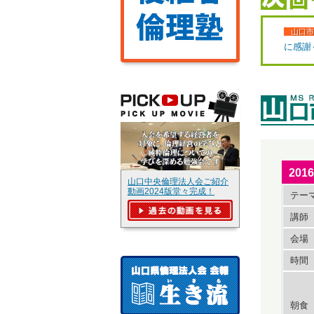
山口市
に感謝
20
山口中央倫理法人会ご紹介
動画2024版堂々完成！
テー
講師
会場
時間
朝食