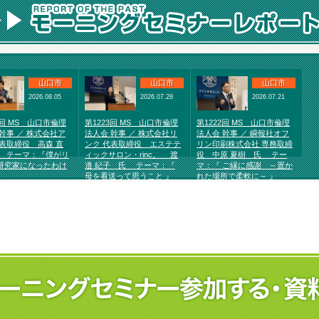
山口市
山口市
山口市
2026.08.05
2026.07.28
2026.07.21
4回 MS 山口市倫理
第1223回 MS 山口市倫理
第1222回 MS 山口市倫理
幹事 ／ 株式会社ア
法人会 幹事 ／ 株式会社リ
法人会 幹事 ／ 瞬報社オフ
代表取締役 高森 直
ンク 代表取締役 エステテ
リン印刷株式会社 専務取締
 テーマ：『僕がリ
ィックサロン・rinc。 渡
役 中原 夏樹 氏 テー
研究家になったわけ
邉 紀子 氏 テーマ：『
マ：『 ご縁に感謝 ～置か
母を看送って思うこと 』
れた場所で柔軟に～ 』