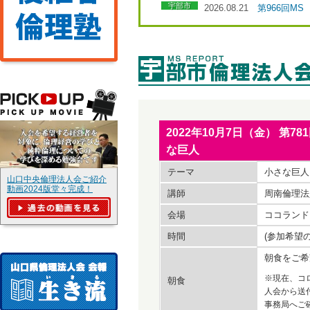
宇部市
2026.08.21
第966回M
2022年10月7日（金） 
な巨人
テーマ
小さな巨人
山口中央倫理法人会ご紹介
動画2024版堂々完成！
講師
周南倫理法
会場
ココランド
時間
(参加希望
朝食をご希
※現在、コ
朝食
人会から送
事務局へご