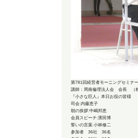
第781回経営者モーニングセミナー
講師：周南倫理法人会 会長 （
『小さな巨人』本日お役の皆様
司会:内藤恵子
朝の挨拶:中嶋邦恵
会員スピーチ:濱田博
誓いの言葉:小林修二
参加者 36社 36名