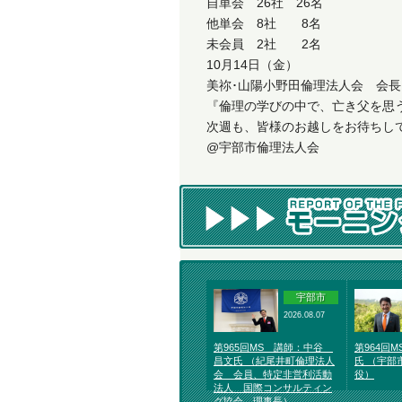
自単会 26社 26名
他単会 8社 8名
未会員 2社 2名
10月14日（金）
美祢･山陽小野田倫理法人会 会
『倫理の学びの中で、亡き父を思
次週も、皆様のお越しをお待ちし
@宇部市倫理法人会
宇部市
2026.08.07
第965回MS 講師：中谷
第964回
昌文氏 （紀尾井町倫理法人
氏 （宇部
会 会員、特定非営利活動
役）
法人 国際コンサルティン
グ協会 理事長）