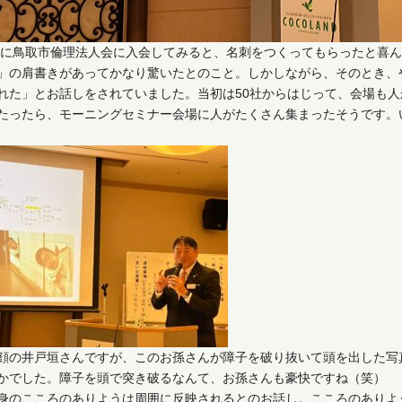
5年に鳥取市倫理法人会に入会してみると、名刺をつくってもらったと喜
」の肩書きがあってかなり驚いたとのこと。しかしながら、そのとき、
れた」とお話しをされていました。当初は50社からはじって、会場も
たったら、モーニングセミナー会場に人がたくさん集まったそうです。い
顔の井戸垣さんですが、このお孫さんが障子を破り抜いて頭を出した写
かでした。障子を頭で突き破るなんて、お孫さんも豪快ですね（笑）
身のこころのありようは周囲に反映されるとのお話し。こころのありよ