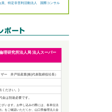
 会員、特定非営利活動法人 国際コンサル
一社)倫理研究所法人局 法人スーパー
イザー 井戸垣産業(株)代表取締役社長）
出ください。)
代金は別途必要です。
ございます。お申し込みの際には、各単位法
内」をご確認いただくか、山口県倫理法人会