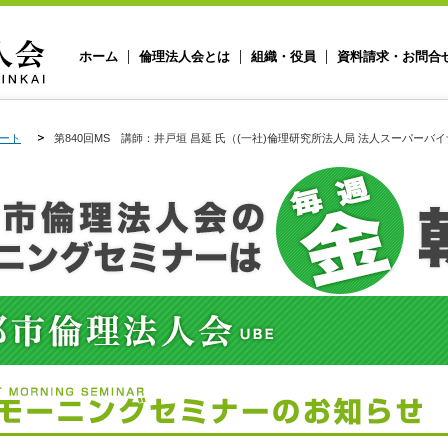
ホーム
倫理法人会とは
組織・役員
資料請求・お問合
ート
第840回MS 講師：井戸垣 昌延 氏（(一社)倫理研究所法人局 法人スーパーバ