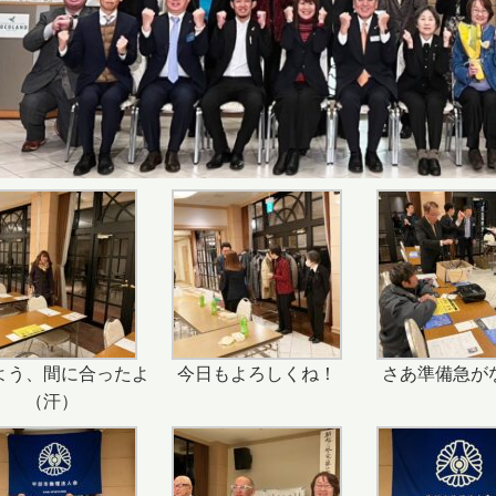
よう、間に合ったよ
今日もよろしくね！
さあ準備急が
（汗）