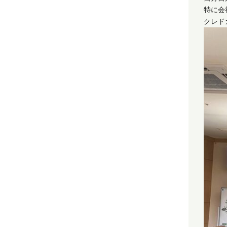
特に会
クレド