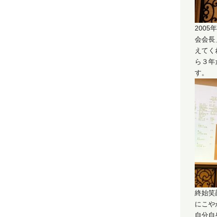
200
会会長
えてく
ら３年
す。
終始笑
にこや
自分自