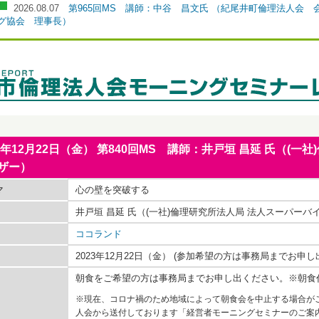
2026.08.07
第965回MS 講師：中谷 昌文氏 （紀尾井町倫理法人会
グ協会 理事長）
23年12月22日（金） 第840回MS 講師：井戸垣 昌延 氏（(
ザー）
マ
心の壁を突破する
井戸垣 昌延 氏（(一社)倫理研究所法人局 法人スーパーバ
ココランド
2023年12月22日（金） (参加希望の方は事務局までお申し
朝食をご希望の方は事務局までお申し出ください。※朝食
※現在、コロナ禍のため地域によって朝食会を中止する場合が
人会から送付しております「経営者モーニングセミナーのご案