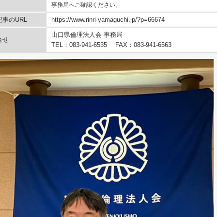
事務局へご確認ください。
事のURL
https://www.rinri-yamaguchi.jp/?p=66674
山口県倫理法人会 事務局
合せ
TEL：083-941-6535 FAX：083-941-6563