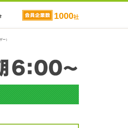
1000
せ
社
イザー）