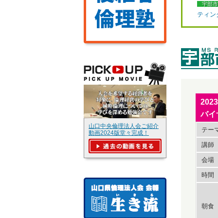
宇部市
ティン
20
バイ
山口中央倫理法人会ご紹介
テー
動画2024版堂々完成！
講師
会場
時間
朝食