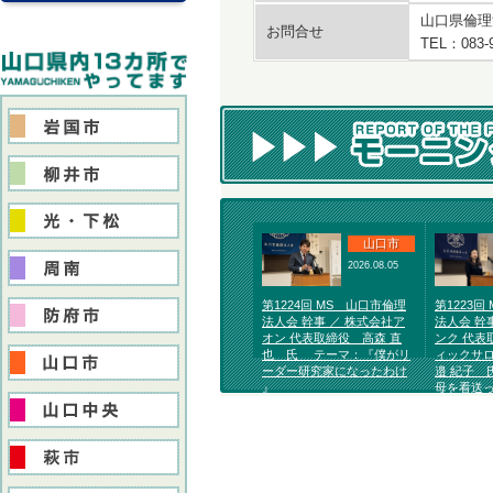
山口県倫理
お問合せ
TEL：083-
山口市
2026.08.05
第1224回 MS 山口市倫理
第1223回
法人会 幹事 ／ 株式会社ア
法人会 幹
オン 代表取締役 高森 直
ンク 代表
也 氏 テーマ：『僕がリ
ィックサロ
ーダー研究家になったわけ
邉 紀子 
』
母を看送っ