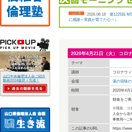
山口市
2026.08.18
第1225回
に感謝～実践が育てた心～』
2020年4月21日（火） 
テーマ
講師
コロナウィ
山口中央倫理法人会ご紹介
動画2024版堂々完成！
会場
湯の宿味の
時間
2020年4
朝食をご希
※現在、コ
朝食
人会から送
事務局へご
この記事のURL
https://www