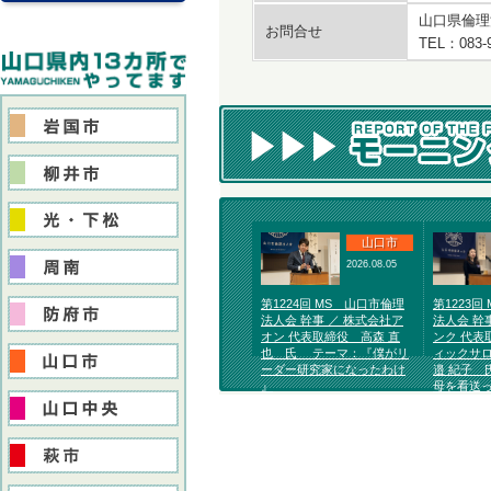
山口県倫理
お問合せ
TEL：083-
山口市
2026.08.05
第1224回 MS 山口市倫理
第1223回
法人会 幹事 ／ 株式会社ア
法人会 幹
オン 代表取締役 高森 直
ンク 代表
也 氏 テーマ：『僕がリ
ィックサロ
ーダー研究家になったわけ
邉 紀子 
』
母を看送っ