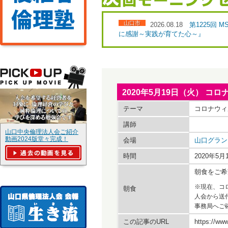
山口市
2026.08.18
第1225回
に感謝～実践が育てた心～』
2020年5月19日（火） 
テーマ
コロナウィ
講師
山口中央倫理法人会ご紹介
動画2024版堂々完成！
会場
山口グラン
時間
2020年5
朝食をご希
※現在、コ
朝食
人会から送
事務局へご
この記事のURL
https://www