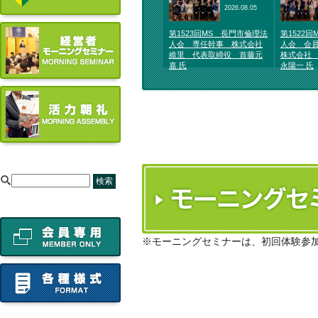
2026.08.05
第1523回MS 長門市倫理法
第1522
人会 専任幹事 株式会社
人会 会
維里 代表取締役 首藤元
株式会社
嘉 氏
永陽一 氏
[
※モーニングセミナーは、初回体験参