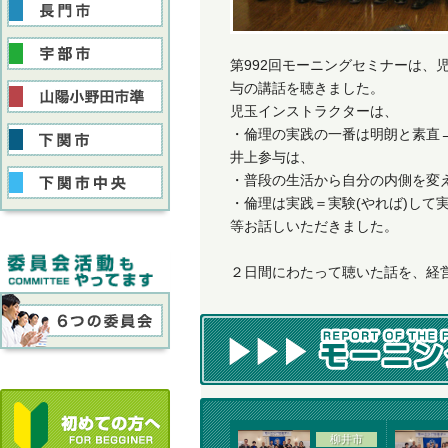
第992回モーニングセミナーは、
与の講話を聴きました。
児玉インストラクターは、
・倫理の実践の一番は明朗と素直
井上参与は、
・普段の生活から自分の内側を変
・倫理は実践＝実験(やれば)して実
等お話しいただきました。
２日間にわたって聴いた話を、経
柳井市