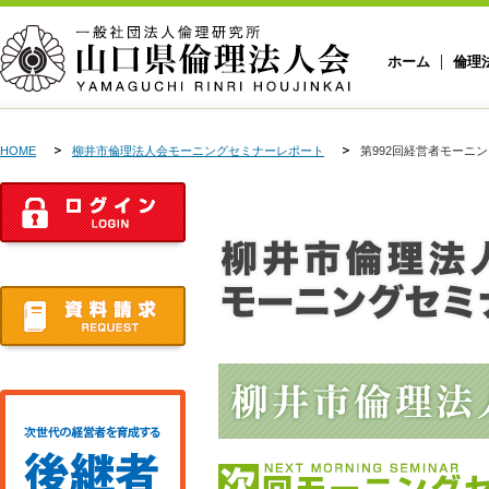
ホーム
倫理
HOME
柳井市倫理法人会モーニングセミナーレポート
第992回経営者モーニ