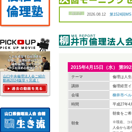
柳井市
2026.08.12
第1524回
2015年4月15日（水） 
山口中央倫理法人会ご紹介
テーマ
倫理は人生
動画2024版堂々完成！
講師
倫理経営イ
会場
柳井市ベル
時間
平成27年4
朝食をご希
※現在、コ
朝食
人会から送