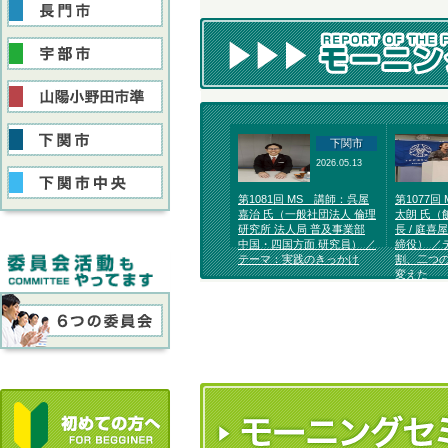
下関市
2026.05.13
第1081回 MS 講師：呉屋
第1077回
嘉治 氏（一般社団法人 倫理
太朗 氏（
研究所 法人局 普及事業部
長 / 庭喜
中国・四国方面 研究員） ／
締役） ／
テーマ：実践のきっかけ
割、二つ
変えた