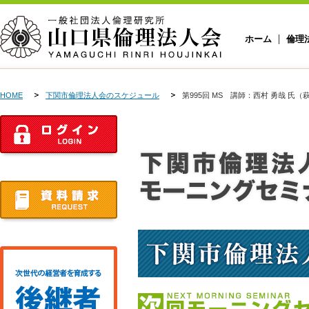
ホーム
倫理
HOME
下関市倫理法人会のスケジュール
第995回 MS 講師：西村 勇哉 