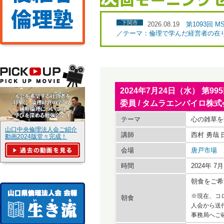
下関市
2026.08.19
第1093回
／テーマ：倫理で学んだ経営者の在
2024年7月24日（水） 第
委員 / タムラエンバイロ株
テーマ
心の雑草を
山口中央倫理法人会ご紹介
講師
西村 勇哉
動画2024版堂々完成！
会場
唐戸市場 
時間
2024年 
朝食をご希
※現在、コ
朝食
人会から送
事務局へご