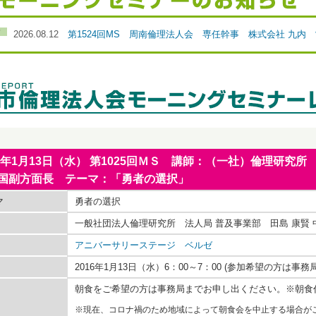
2026.08.12
第1524回MS 周南倫理法人会 専任幹事 株式会社 九内
16年1月13日（水） 第1025回ＭＳ 講師：（一社）倫理研究所
国副方面長 テーマ：「勇者の選択」
マ
勇者の選択
一般社団法人倫理研究所 法人局 普及事業部 田島 康賢
アニバーサリーステージ ベルゼ
2016年1月13日（水）6：00～7：00 (参加希望の方は
朝食をご希望の方は事務局までお申し出ください。※朝食
※現在、コロナ禍のため地域によって朝食会を中止する場合が