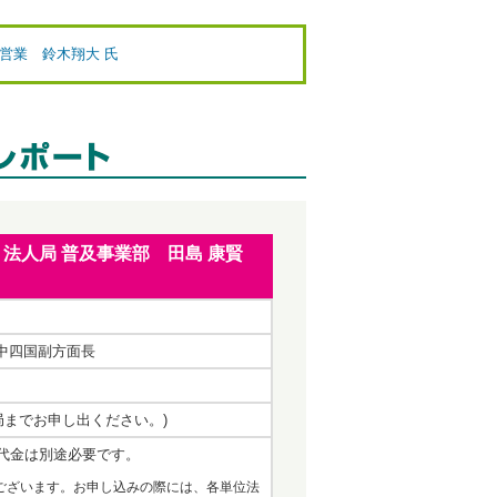
 営業 鈴木翔大 氏
 法人局 普及事業部 田島 康賢
 中四国副方面長
事務局までお申し出ください。)
代金は別途必要です。
ございます。お申し込みの際には、各単位法