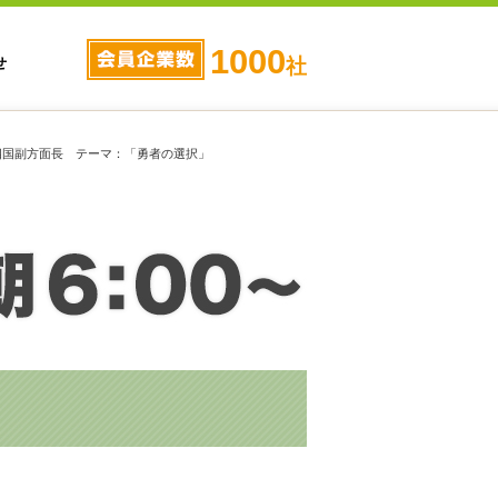
1000
せ
社
中四国副方面長 テーマ：「勇者の選択」