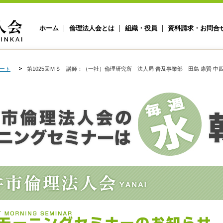
ホーム
倫理法人会とは
組織・役員
資料請求・お問合
ート
第1025回ＭＳ 講師：（一社）倫理研究所 法人局 普及事業部 田島 康賢 