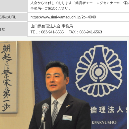
人会から送付しております「経営者モーニングセミナーのご案
事務局へご確認ください。
事のURL
https://www.rinri-yamaguchi.jp/?p=4040
山口県倫理法人会 事務局
合せ
TEL：083-941-6535 FAX：083-941-6563