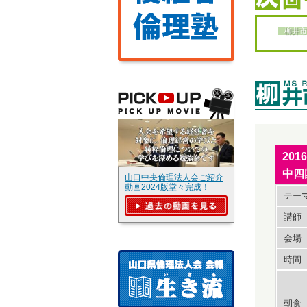
柳井市
20
中四
山口中央倫理法人会ご紹介
動画2024版堂々完成！
テー
講師
会場
時間
朝食