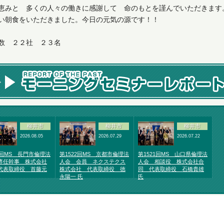
恵みと 多くの人々の働きに感謝して 命のもとを謹んでいただきます
い朝食をいただきました。今日の元気の源です！！
数 ２２社 ２３名
柳井市
柳井市
柳井市
2026.08.05
2026.07.29
2026.07.22
3回MS 長門市倫理法
第1522回MS 京都市倫理法
第1521回MS 山口県倫理法
専任幹事 株式会社
人会 会員 ネクステクス
人会 相談役 株式会社合
代表取締役 首藤元
株式会社 代表取締役 徳
同 代表取締役 石橋貴雄
永陽一 氏
氏