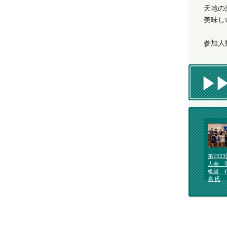
天地の
美味し
参加人
第152
人会 
維里 
嘉 氏