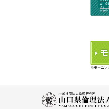
会 会
法人 
グ協会
※モーニン