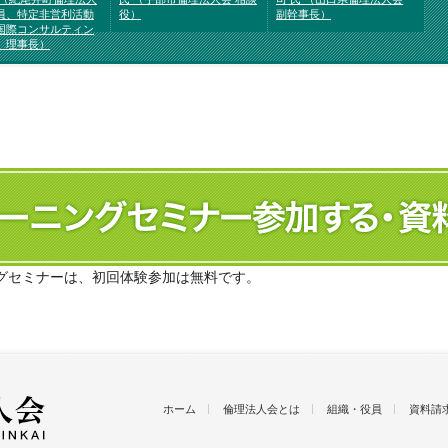
員、特定非営利活動
役）
副幹事長）
国際コンサルティン
 理事長）
グセミナーは、初回体験参加は無料です。
ホーム
倫理法人会とは
組織・役員
資料請