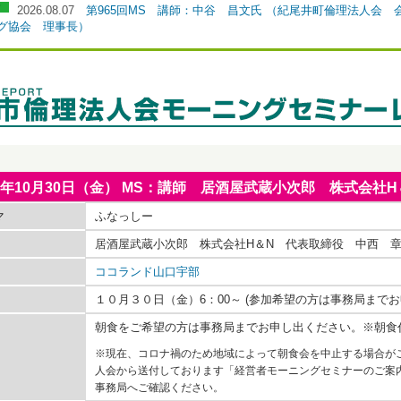
2026.08.07
第965回MS 講師：中谷 昌文氏 （紀尾井町倫理法人会
グ協会 理事長）
15年10月30日（金） MS：講師 居酒屋武蔵小次郎 株式会
マ
ふなっしー
居酒屋武蔵小次郎 株式会社H＆N 代表取締役 中西 
ココランド山口宇部
１０月３０日（金）6：00～ (参加希望の方は事務局まで
朝食をご希望の方は事務局までお申し出ください。※朝食
※現在、コロナ禍のため地域によって朝食会を中止する場合が
人会から送付しております「経営者モーニングセミナーのご案
事務局へご確認ください。