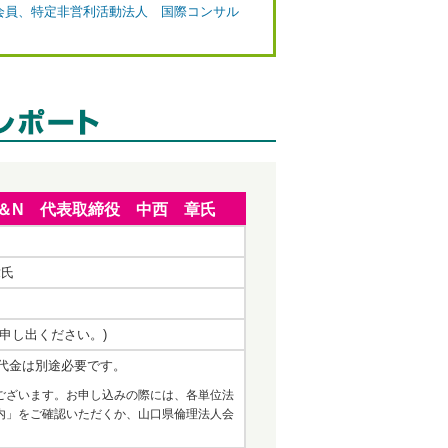
 会員、特定非営利活動法人 国際コンサル
社H＆N 代表取締役 中西 章氏
章氏
お申し出ください。)
代金は別途必要です。
ございます。お申し込みの際には、各単位法
内」をご確認いただくか、山口県倫理法人会