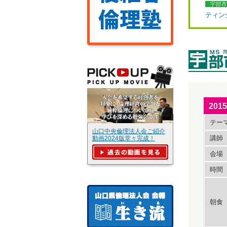
宇部市
ティン
20
テー
山口中央倫理法人会ご紹介
講師
動画2024版堂々完成！
会場
時間
朝食