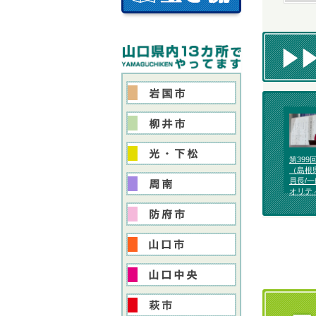
第399
（島根
員長/
オリテ