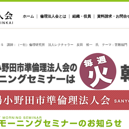
ホーム
倫理法人会とは
組織・役員
資料請求・お問合
回ＭＳ 講師：（一社）倫理研究所 法人レクチャラー 反田 裕一 氏 テーマ：苦難福門