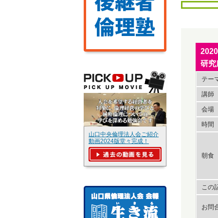
20
研究
テー
講師
会場
時間
山口中央倫理法人会ご紹介
動画2024版堂々完成！
朝食
この記
お問