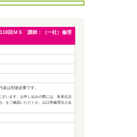
第118回ＭＳ 講師：（一社）倫理
代金は別途必要です。
ございます。お申し込みの際には、各単位法
内」をご確認いただくか、山口県倫理法人会