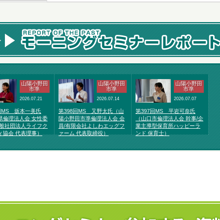
山陽小野田
山陽小野田
山陽小野田
市準
市準
市準
2026.07.21
2026.07.14
2026.07.07
回MS 坂本一美氏
第398回MS 又野太氏（山
第397回MS 平岩可奈氏
県倫理法人会 女性委
陽小野田市準倫理法人会 会
（山口市倫理法人会 幹事/企
一般社団法人ライフク
員/有限会社よしわエッグフ
業主導型保育所ハッピーラ
ィ協会 代表理事）
ァーム 代表取締役）
ンド 保育士）