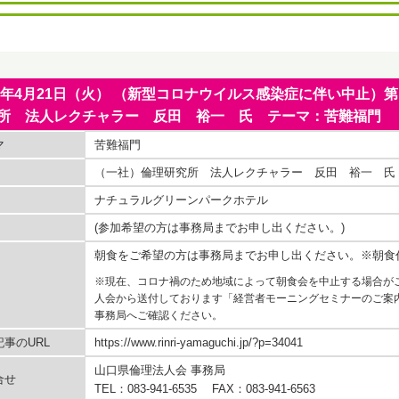
20年4月21日（火） （新型コロナウイルス感染症に伴い中止）
所 法人レクチャラー 反田 裕一 氏 テーマ：苦難福門
マ
苦難福門
（一社）倫理研究所 法人レクチャラー 反田 裕一 氏
ナチュラルグリーンパークホテル
(参加希望の方は事務局までお申し出ください。)
朝食をご希望の方は事務局までお申し出ください。※朝食
※現在、コロナ禍のため地域によって朝食会を中止する場合が
人会から送付しております「経営者モーニングセミナーのご案
事務局へご確認ください。
事のURL
https://www.rinri-yamaguchi.jp/?p=34041
山口県倫理法人会 事務局
合せ
TEL：083-941-6535 FAX：083-941-6563